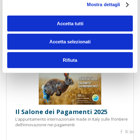
Mostra dettagli
Accetta tutti
Banche per l'inclusione
Accetta selezionati
Rifiuta
Speciali eventi
Il Salone dei Pagamenti 2025
L’appuntamento internazionale made in Italy sulle frontiere
dell’innovazione nei pagamenti