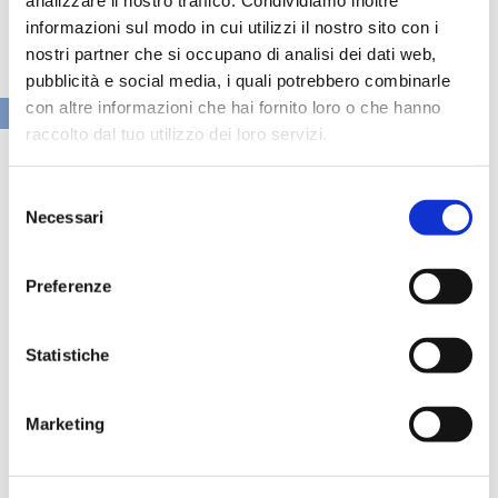
analizzare il nostro traffico. Condividiamo inoltre
informazioni sul modo in cui utilizzi il nostro sito con i
nostri partner che si occupano di analisi dei dati web,
pubblicità e social media, i quali potrebbero combinarle
con altre informazioni che hai fornito loro o che hanno
VAI ALLA SEZIONE BANCHE NEWS
raccolto dal tuo utilizzo dei loro servizi.
Selezione
Necessari
del
consenso
Preferenze
Statistiche
Marketing
Speciali eventi