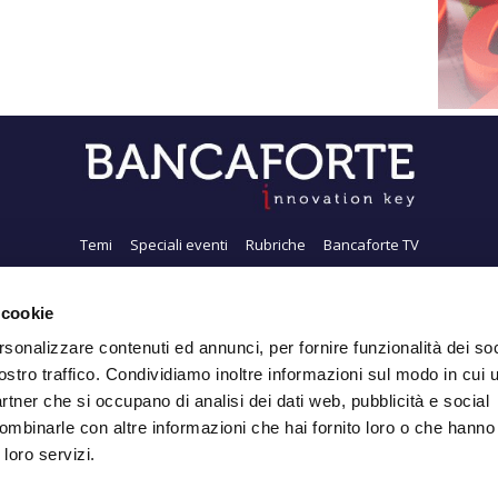
Temi
Speciali eventi
Rubriche
Bancaforte TV
i siamo
Newsletter
FeedRSS
Pubblicità
Privacy
Contatti
Accessibil
 cookie
rsonalizzare contenuti ed annunci, per fornire funzionalità dei soc
ostro traffico. Condividiamo inoltre informazioni sul modo in cui ut
Iscriviti alla Newsletter
partner che si occupano di analisi dei dati web, pubblicità e social
ombinarle con altre informazioni che hai fornito loro o che hanno
 loro servizi.