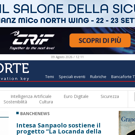
09 Agosto 2026 / 12:11
Temi
Speciali eventi
Rubriche
Bancaforte 
Intelligenza Artificiale
Euro Digitale
Sicurezza
Sostenibilità
Cultura
BANCHENEWS
Intesa Sanpaolo sostiene il
progetto “La Locanda della