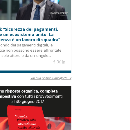
i: “Sicurezza dei pagamenti,
e un ecosistema unito. La
lienza è un lavoro di squadra”
ondo dei pagamenti digitali, le
cce non possono essere affrontate
 solo attore o da un singolo...
Vai alla pagina Bancaforte TV