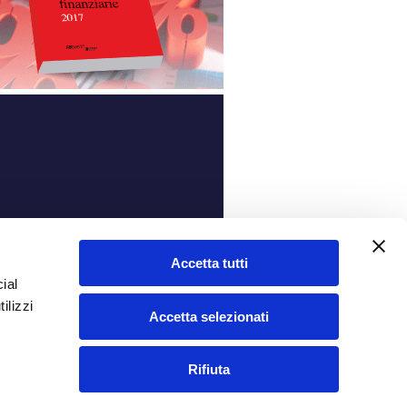
ità
Accetta tutti
ial
ilizzi
Accetta selezionati
Rifiuta