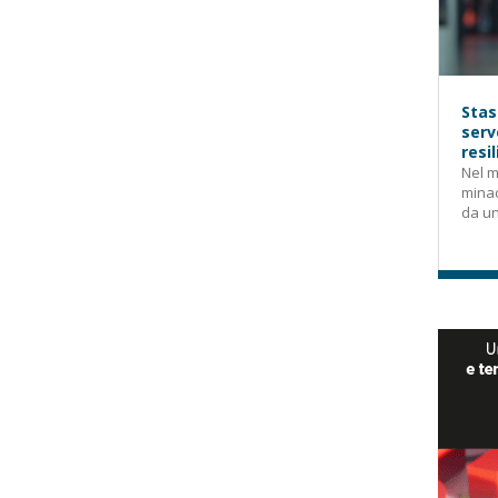
Stas
serv
resi
Nel m
mina
da un