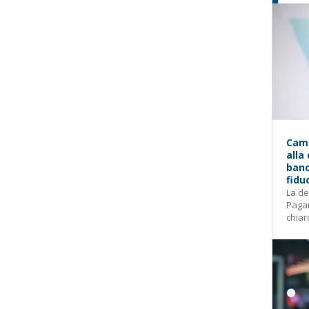
Camp
alla
banc
fidu
La de
Pagam
chiar