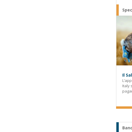
Spec
Il S
L’app
Italy
paga
Banc