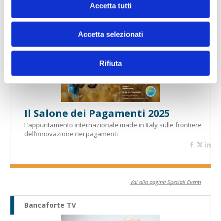
Banche per l'inclusione
Accetta tutti
Speciali eventi
Accetta selezionati
Rifiuta
Il Salone dei Pagamenti 2025
L’appuntamento internazionale made in Italy sulle frontiere
dell’innovazione nei pagamenti
Vai alla pagina Speciali Eventi
Bancaforte TV