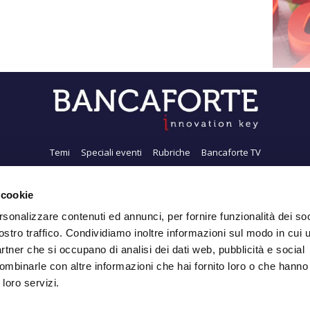
Temi
Speciali eventi
Rubriche
Bancaforte TV
i siamo
Newsletter
FeedRSS
Pubblicità
Privacy
Contatti
Accessibil
 cookie
rsonalizzare contenuti ed annunci, per fornire funzionalità dei soc
ostro traffico. Condividiamo inoltre informazioni sul modo in cui ut
Iscriviti alla Newsletter
partner che si occupano di analisi dei dati web, pubblicità e social
ombinarle con altre informazioni che hai fornito loro o che hanno
 loro servizi.