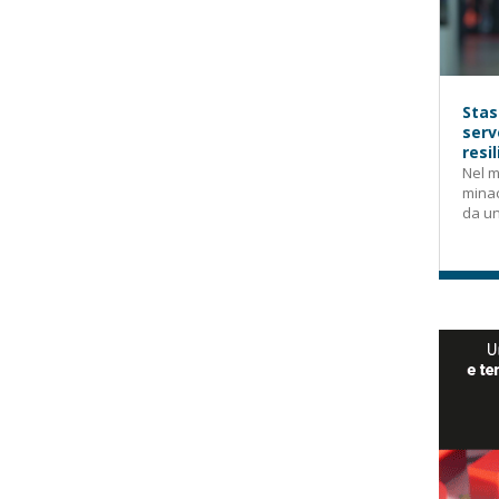
Stas
serv
resi
Nel m
mina
da un