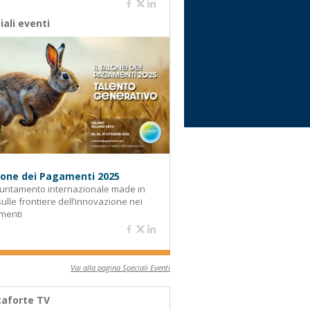
iali eventi
alone dei Pagamenti 2025
untamento internazionale made in
 sulle frontiere dell’innovazione nei
menti
Vai alla pagina Speciali Eventi
aforte TV