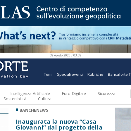
08 Agosto 2026 / 03:08
Temi
Speciali eventi
Rubriche
Bancaforte 
Intelligenza Artificiale
Euro Digitale
Sicurezza
Sostenibilità
Cultura
BANCHENEWS
Inaugurata la nuova “Casa
Giovanni” dal progetto della