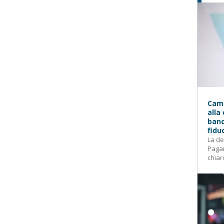
Camp
alla
banc
fidu
La de
Pagam
chiar