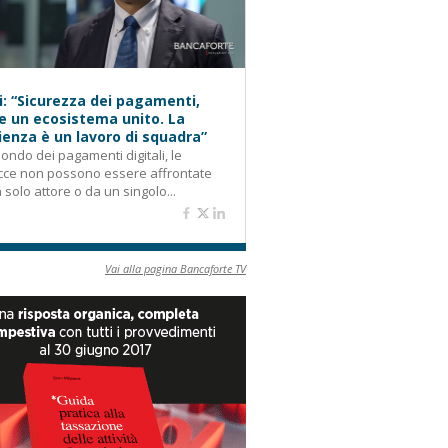
i: “Sicurezza dei pagamenti,
e un ecosistema unito. La
lienza è un lavoro di squadra”
ondo dei pagamenti digitali, le
cce non possono essere affrontate
 solo attore o da un singolo...
Vai alla pagina Bancaforte TV