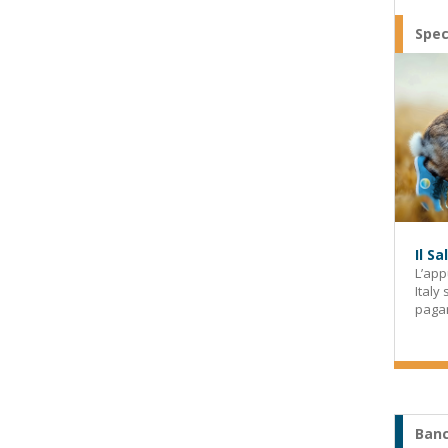
Spec
Il S
L’app
Italy
paga
Banc