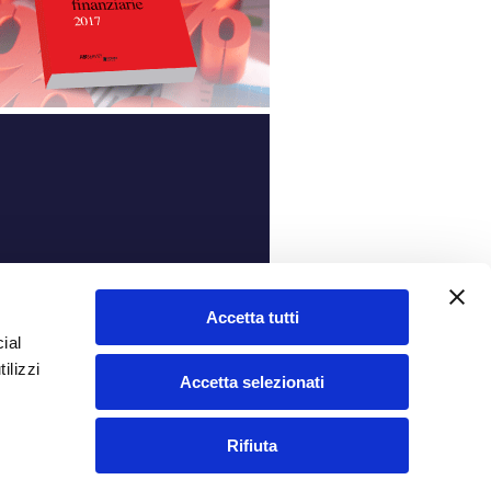
ità
Accetta tutti
ial
ilizzi
Accetta selezionati
Rifiuta