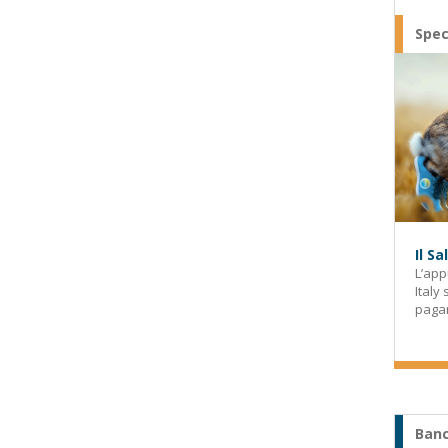
Spec
Il S
L’app
Italy
paga
Banc