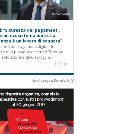
i: “Sicurezza dei pagamenti,
e un ecosistema unito. La
lienza è un lavoro di squadra”
ondo dei pagamenti digitali, le
cce non possono essere affrontate
 solo attore o da un singolo...
Vai alla pagina Bancaforte TV