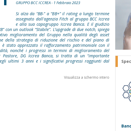
GRUPPO BCC ICCREA - 1 Febbraio 2023
Si alza da “BB-” a “BB+” il rating a lungo termine
assegnato dall'agenzia Fitch al gruppo BCC Iccrea
e alla sua capogruppo Iccrea Banca. E il giudizio
B” con un outlook “Stabile”. L’upgrade di due notch, spiega
icativo miglioramento del Gruppo nella qualità degli asset
ne della strategia di riduzione del rischio e del piano di
re, è stato apprezzato il rafforzamento patrimoniale con il
uidità, nonché i progressi in termini di miglioramento del
r Pastore, DG Iccrea Banca, si tratta di un “importante
gli ultimi 3 anni e i significativi progressi raggiunti dal
Spec
Visualizza a schermo intero
Banc