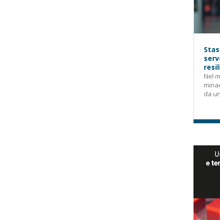
Stas
serv
resi
Nel m
mina
da un