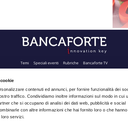
Temi
Speciali eventi
Rubriche
Bancaforte TV
i siamo
Newsletter
FeedRSS
Pubblicità
Privacy
Contatti
Accessibil
 cookie
rsonalizzare contenuti ed annunci, per fornire funzionalità dei soc
ostro traffico. Condividiamo inoltre informazioni sul modo in cui ut
Iscriviti alla Newsletter
partner che si occupano di analisi dei dati web, pubblicità e social
ombinarle con altre informazioni che hai fornito loro o che hanno
 loro servizi.