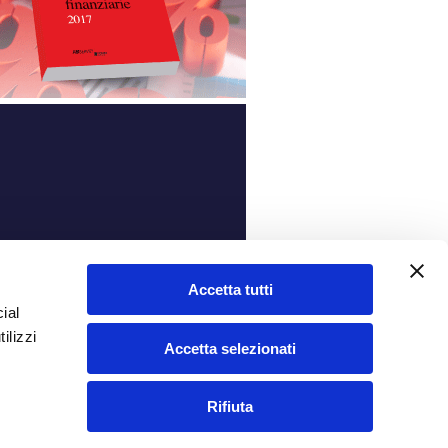
ità
Accetta tutti
ial
ilizzi
Accetta selezionati
Rifiuta