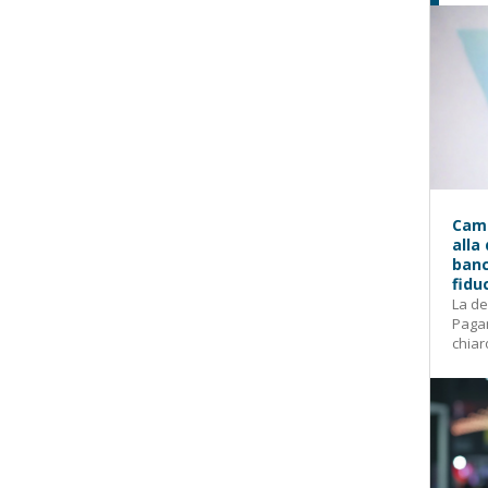
Camp
alla
banc
fidu
La de
Pagam
chiar