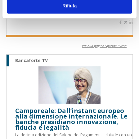
Il Salone dei Pagamenti 2025
Rifiuta
L’appuntamento internazionale made in Italy sulle frontiere
dell’innovazione nei pagamenti
Vai alla pagina Speciali Eventi
Bancaforte TV
Camporeale: Dall’instant europeo
alla dimensione internazionale. Le
banche presidiano innovazione,
fiducia e legalità
La decima edizione del Salone dei Pagamenti si chiude con un