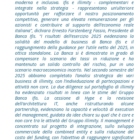
moderna e inclusiva. Ifis e illimity - complementari e
integrate nella strategia - rappresentano un’ulteriore
opportunità per rafforzare il nostro posizionamento
competitivo, generare una elevata remunerazione per gli
azionisti e contribuire al supporto dell’economia reale
italiana”, dichiara Ernesto Fürstenberg Fassio, Presidente di
Banca Ifis. “I risultati dell’esercizio 2025 evidenziano la
solidità del modello di business di Banca Ifis e il
raggiungimento della guidance per l’utile netto del 2025, in
ottica standalone. La Banca si è dimostrata in grado di
compensare lo scenario dei tassi in riduzione e ha
mantenuto un solido controllo del rischio, pur in uno
scenario macroeconomico incerto. Nel secondo semestre del
2025 abbiamo completato l’analisi strategica dei vari
business di illimity, con l’individuazione di partecipazioni e
attività non core. La due diligence sul portafoglio di illimity
ha evidenziato risultati in linea con le stime del Gruppo
Banca Ifis. La cessione di Hype e la revisione
dell’architettura IT, anche ristrutturando alcune
partnership, evidenziano la capacità e velocità di execution
del management, guidata da idee chiare su quel che è core e
non core tra le attività del Gruppo illimity. Il management è
concentrato sul progetto di integrazione, sullo sviluppo
commerciale della combined entity e sulla riduzione del
costo del funding, con l’obiettivo di raggiungere significativi