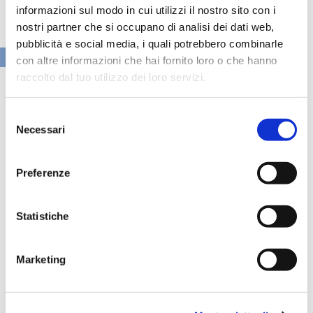
informazioni sul modo in cui utilizzi il nostro sito con i
nostri partner che si occupano di analisi dei dati web,
pubblicità e social media, i quali potrebbero combinarle
VAI ALLA SEZIONE BANCHE NEWS
con altre informazioni che hai fornito loro o che hanno
raccolto dal tuo utilizzo dei loro servizi.
Selezione
Necessari
del
consenso
Preferenze
Statistiche
Marketing
Speciali eventi