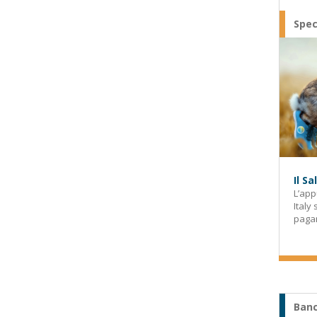
Spec
Il S
L’app
Italy
paga
Banc