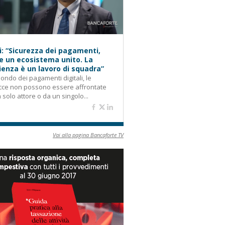
i: “Sicurezza dei pagamenti,
e un ecosistema unito. La
lienza è un lavoro di squadra”
ondo dei pagamenti digitali, le
cce non possono essere affrontate
 solo attore o da un singolo...
Vai alla pagina Bancaforte TV