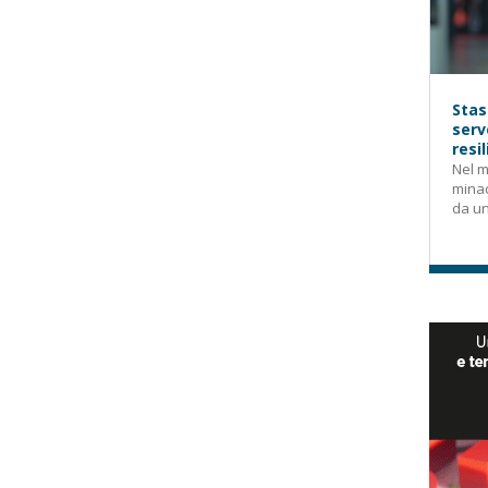
Stas
serv
resi
Nel m
mina
da un