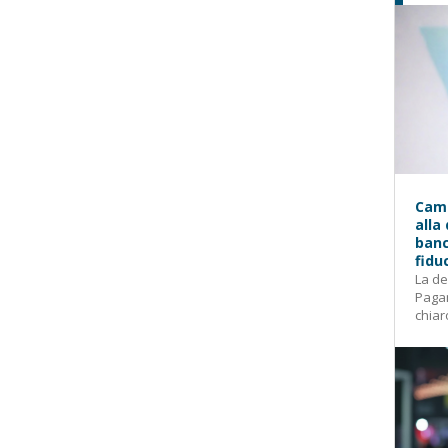
Camp
alla
banc
fidu
La de
Pagam
chiar