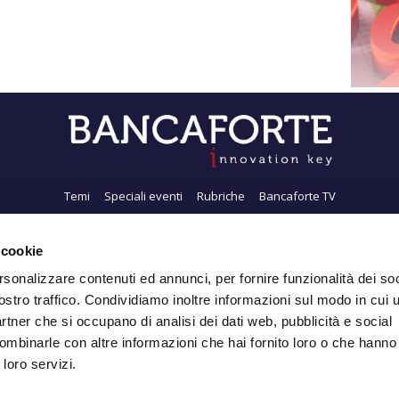
Temi
Speciali eventi
Rubriche
Bancaforte TV
i siamo
Newsletter
FeedRSS
Pubblicità
Privacy
Contatti
Accessibil
 cookie
rsonalizzare contenuti ed annunci, per fornire funzionalità dei soc
ostro traffico. Condividiamo inoltre informazioni sul modo in cui ut
Iscriviti alla Newsletter
partner che si occupano di analisi dei dati web, pubblicità e social
ombinarle con altre informazioni che hai fornito loro o che hanno
 loro servizi.