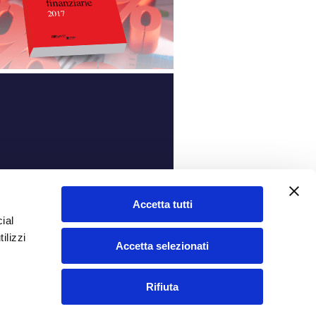
ità
Accetta tutti
ial
ilizzi
Accetta selezionati
Rifiuta