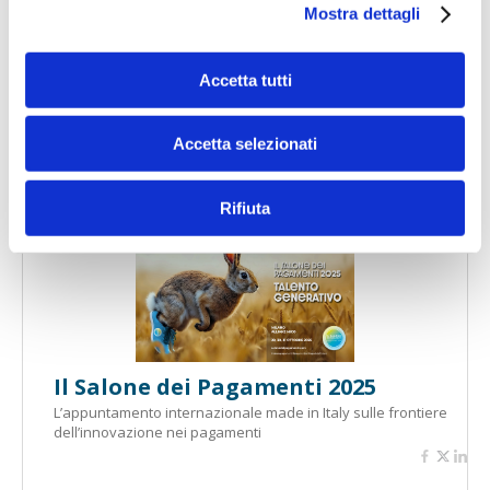
Mostra dettagli
Accetta tutti
Banche per l'inclusione
Accetta selezionati
Rifiuta
Speciali eventi
Il Salone dei Pagamenti 2025
L’appuntamento internazionale made in Italy sulle frontiere
dell’innovazione nei pagamenti