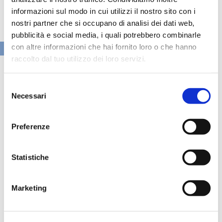
informazioni sul modo in cui utilizzi il nostro sito con i
nostri partner che si occupano di analisi dei dati web,
pubblicità e social media, i quali potrebbero combinarle
con altre informazioni che hai fornito loro o che hanno
VAI ALLA SEZIONE BANCHE NEWS
raccolto dal tuo utilizzo dei loro servizi.
Selezione
Necessari
del
consenso
Preferenze
Statistiche
Marketing
Speciali eventi