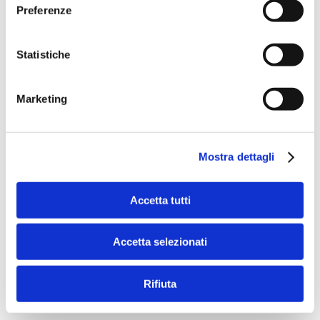
Preferenze
Statistiche
Banche per l'inclusione
Marketing
Speciali eventi
Mostra dettagli
Accetta tutti
Il Salone dei Pagamenti 2025
Accetta selezionati
L’appuntamento internazionale made in Italy sulle frontiere
dell’innovazione nei pagamenti
Rifiuta