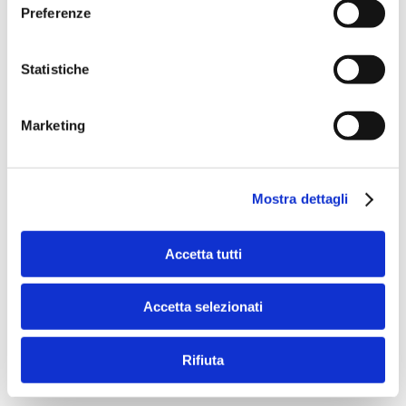
Preferenze
Statistiche
Banche per l'inclusione
Marketing
Speciali eventi
Mostra dettagli
Accetta tutti
Il Salone dei Pagamenti 2025
Accetta selezionati
L’appuntamento internazionale made in Italy sulle frontiere
dell’innovazione nei pagamenti
Rifiuta