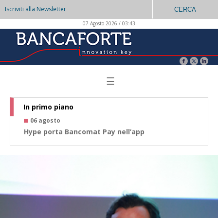
Iscriviti alla Newsletter
CERCA
07 Agosto 2026 / 03:43
☰
In primo piano
06 agosto
0
Hype porta Bancomat Pay nell’app
Co
az