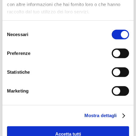
con altre informazioni che hai fornito loro o che hanno
modelli di open banking e di trasformazione con una forte
attenzione a temi come la sostenibilità e la diversity,
raccolto dal tuo utilizzo dei loro servizi.
importanti in un mondo che sta cambiando come il
nostro”.
Selezione
Necessari
del
consenso
Preferenze
Leggi anche "Revolut, come si diventa una neobank di
successo", intervista a Elena Lavezzi, Head of Southern
Europe di Revolut
Statistiche
Marketing
Mostra dettagli
Accetta tutti