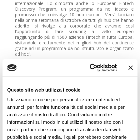
internazionale. Lo dimostra anche lo European Fintech
Discovery Program, un programma da noi ideato e
promosso che coinvolge 10 hub europei. Verrà lanciato
nella prima settimana di Ottobre da tutti gli hub che hanno
aderito, si rivolge alla corporate che avranno così
l’opportunità di fare scouting a livello europeo
raggiungendo più di 1500 aziende Fintech in tutta Europa,
visitandole direttamente nei migliori hub del continente
grazie ad un programma da noi strutturato e organizzato
ad hoc”.
E quali sono i prossimi obiettivi?
“Vogliamo affermarci come l’Amazon Prime del Fintech. Se
si sottoscrive Amazon Prime si ha accesso a tanti servizi
diversi come video, consegne gratuite, e-book, ma non
Questo sito web utilizza i cookie
necessariamente si decide di usufruire di tutto. Il Fintech
Utilizziamo i cookie per personalizzare contenuti ed
District offrirà la stessa tipologia di proposition nel mondo
del Fintech: visibilità su tutto ciò che di meglio è disponibile
annunci, per fornire funzionalità dei social media e per
sul mercato italiano ed europeo, agendo da aggregatore
analizzare il nostro traffico. Condividiamo inoltre
di opportunità e creando contatti diretti per approfondirle
informazioni sul modo in cui utilizzi il nostro sito con i
se di interesse dei corporate member. Vogliamo crescere
su questa linea, ampliando la nostra offerta e restando
nostri partner che si occupano di analisi dei dati web,
sempre aperti a tutte le financial institution. L’obiettivo è
pubblicità e social media, i quali potrebbero combinarle
quello di avvicinarci al loro mondo e indirizzarle verso