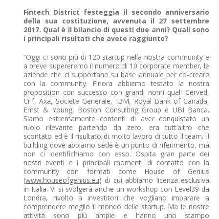
Fintech District festeggia il secondo anniversario
della sua costituzione, avvenuta il 27 settembre
2017. Qual è il bilancio di questi due anni? Quali sono
i principali risultati che avete raggiunto?
“Oggi ci sono più di 120 startup nella nostra community e
a breve supereremo il numero di 10 corporate member, le
aziende che ci supportano su base annuale per co-creare
con la community. Finora abbiamo testato la nostra
proposition con successo con grandi nomi quali Cerved,
Crif, Axa, Societe Generale, IBM, Royal Bank of Canada,
Ernst & Young, Boston Consulting Group e UBI Banca.
Siamo estremamente contenti di aver conquistato un
ruolo rilevante partendo da zero, era tutt’altro che
scontato ed è il risultato di molto lavoro di tutto il team. Il
building dove abbiamo sede è un punto di riferimento, ma
non ci identifichiamo con esso. Ospita gran parte dei
nostri eventi e i principali momenti di contatto con la
community con formati come House of Genius
(
www.houseofgenius.eu
) di cui abbiamo licenza esclusiva
in Italia. Vi si svolgerà anche un workshop con Level39 da
Londra, rivolto a investitori che vogliano imparare a
comprendere meglio il mondo delle startup. Ma le nostre
attività sono più ampie e hanno uno stampo