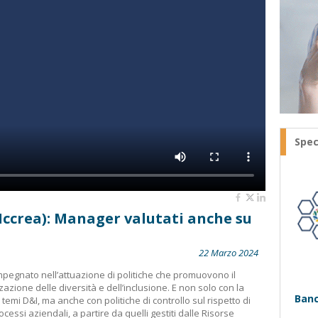
Spec
Iccrea): Manager valutati anche su
22 Marzo 2024
mpegnato nell’attuazione di politiche che promuovono il
zazione delle diversità e dell’inclusione. E non solo con la
Banc
emi D&I, ma anche con politiche di controllo sul rispetto di
rocessi aziendali, a partire da quelli gestiti dalle Risorse