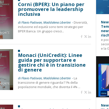
Corni (BPER): Un piano per
promuovere la leadership
inclusiva
News
di Flavio Padovan, Maddalena Libertini -
Diversità,
Temp
inclusione ed equità sono temi strategici per
news
BPER Banca. Un gruppo cresci...
risc
e poi
secon
e la 
Monaci (UniCredit): Linee
guida per supportare e
gestire chi è in transizione
di genere
di Flavio Padovan, Maddalena Libertini -
La
transizione di genere riguarda l'1% della
popolazione mondiale, che diventa il 4% ...
News