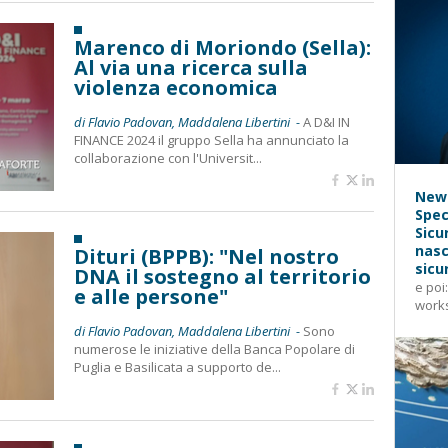
Marenco di Moriondo (Sella):
Al via una ricerca sulla
violenza economica
di Flavio Padovan, Maddalena Libertini -
A D&I IN
FINANCE 2024 il gruppo Sella ha annunciato la
collaborazione con l'Universit...
News
Spec
Sicu
nasc
Dituri (BPPB): "Nel nostro
sicu
DNA il sostegno al territorio
e poi
e alle persone"
works
di Flavio Padovan, Maddalena Libertini -
Sono
numerose le iniziative della Banca Popolare di
Puglia e Basilicata a supporto de...