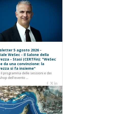
letter 5 agosto 2026 -
iale WeSec - Il Salone della
rezza - Stasi (CERTFin): "WeSec
e da una convinzione: la
rezza si fa insieme"
: il programma delle sessioni e dei
hop dell'evento ...