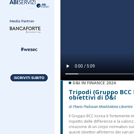
D&I IN FINANCE 2024
Tripodi (Gruppo BCC 
obiettivi di D&I
di Flavio Padovan Maddalena Libertini
Il Gruppo BCC Iccrea è fortemente i
rispetto delle differenze e la valoriz
creazione di un corpo normativo sui t
questi obiettivi all’interno dei vari p