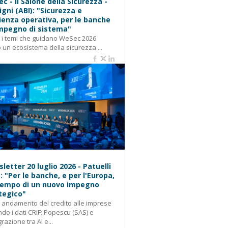
c - Il Salone della Sicurezza -
igni (ABI): "Sicurezza e
lienza operativa, per le banche
mpegno di sistema"
: i temi che guidano WeSec 2026
 un ecosistema della sicurezza ...
letter 20 luglio 2026 - Patuelli
): "Per le banche, e per l'Europa,
 tempo di un nuovo impegno
tegico"
: andamento del credito alle imprese
do i dati CRIF; Popescu (SAS) e
grazione tra AI e...