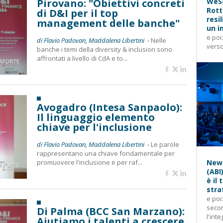
Pirovano: "Obiettivi concreti
WeSe
Rott
di D&I per il top
resi
management delle banche"
un i
e poi
di Flavio Padovan, Maddalena Libertini -
Nelle
verso
banche i temi della diversity & inclusion sono
affrontati a livello di CdA e to...
Avogadro (Intesa Sanpaolo):
Il linguaggio elemento
chiave per l'inclusione
di Flavio Padovan, Maddalena Libertini -
Le parole
rappresentano una chiave fondamentale per
promuovere l'inclusione e per raf...
News
(ABI
è il
stra
e poi
secon
Di Palma (BCC San Marzano):
l'inte
Aiutiamo i talenti a crescere