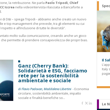
ione, la retribuzione. Ne parla
Paolo Tripodi, Chief
Spec
CC Iccrea
nella videointervista rilasciata a Bancaforte a
E
.
tivi di D&I – spiega Tripodi - abbiamo anche creato un nuovo
dle e top management che prevede, tra gli elementi su cui
rispetto e all’inclusione di tutte le diversità”.
puntato molto sulla comunicazione, creando anche un gioco
ppo che permette di prendere consapevolezza dei propri bias.
Il S
Ganz (Cherry Bank):
L’app
Italy
Solidarietà e ESG, facciamo
paga
rete per la sostenibilità
ambientale e sociale
di Flavio Padovan, Maddalena Libertini -
Economia
circolare, sostenibilità ambientale, impatto
sociale e finalità benefiche so...
Le N