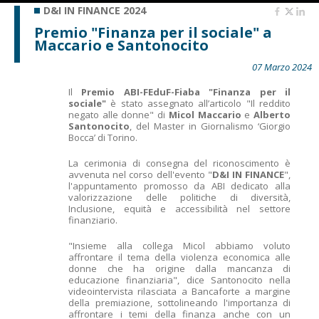
D&I IN FINANCE 2024
Premio "Finanza per il sociale" a
Maccario e Santonocito
07 Marzo 2024
Il
Premio ABI-FEduF-Fiaba "Finanza per il
sociale"
è stato assegnato all’articolo "Il reddito
negato alle donne" di
Micol Maccario
e
Alberto
Santonocito
, del Master in Giornalismo ‘Giorgio
Bocca’ di Torino.
La cerimonia di consegna del riconoscimento è
avvenuta nel corso dell'evento "
D&I IN FINANCE
",
l'appuntamento promosso da ABI dedicato alla
valorizzazione delle politiche di diversità,
Inclusione, equità e accessibilità nel settore
finanziario.
"Insieme alla collega Micol abbiamo voluto
affrontare il tema della violenza economica alle
donne che ha origine dalla mancanza di
educazione finanziaria", dice Santonocito nella
videointervista rilasciata a Bancaforte a margine
della premiazione, sottolineando l'importanza di
affrontare i temi della finanza anche con un