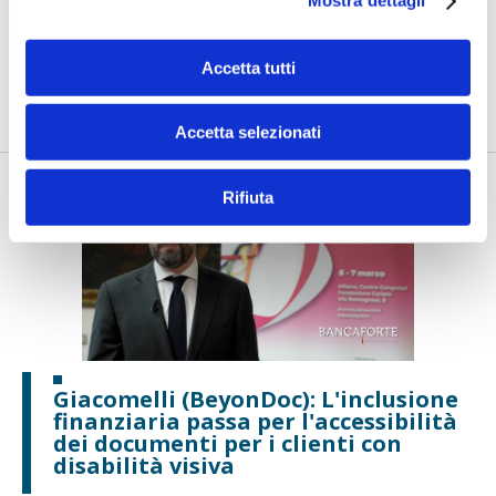
Mostra dettagli
Milano - BPM): Banche protagoniste
di un cambiamento culturale
Accetta tutti
di Maddalena Libertini, Flavio Padovan -
Umberto Ambrosoli,
Presidente di Banca Aletti e Fondazione BPM...
Accetta selezionati
Rifiuta
Giacomelli (BeyonDoc): L'inclusione
finanziaria passa per l'accessibilità
dei documenti per i clienti con
disabilità visiva