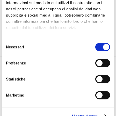
informazioni sul modo in cui utilizzi il nostro sito con i
nostri partner che si occupano di analisi dei dati web,
Di Palma (BCC San Marzano):
pubblicità e social media, i quali potrebbero combinarle
Aiutiamo i talenti a crescere nel
con altre informazioni che hai fornito loro o che hanno
nostro territorio
raccolto dal tuo utilizzo dei loro servizi.
di Flavio Padovan, Maddalena Libertini -
Sono diverse e
importanti le iniziative a favore dei giovani che BCC San
Selezione
Marzano ha m...
Necessari
del
consenso
Preferenze
Statistiche
Marketing
Ambrosoli (F. Banca Popolare di