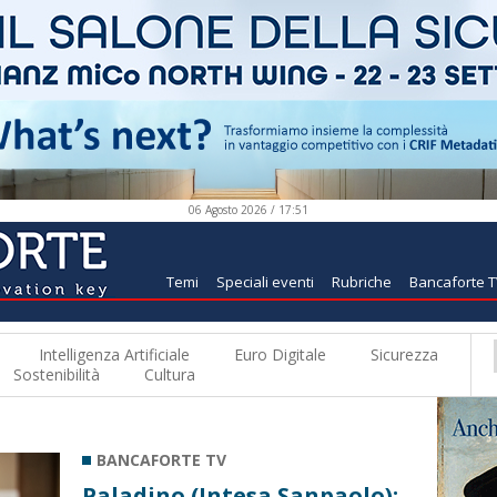
06 Agosto 2026 / 17:51
Temi
Speciali eventi
Rubriche
Bancaforte 
Intelligenza Artificiale
Euro Digitale
Sicurezza
Sostenibilità
Cultura
BANCAFORTE TV
Paladino (Intesa Sanpaolo):