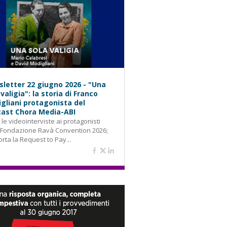
letter 22 giugno 2026 - "Una
 valigia": la storia di Franco
gliani protagonista del
ast Chora Media-ABI
: le videointerviste ai protagonisti
 Fondazione Ravà Convention 2026;
orta la Request to Pay...