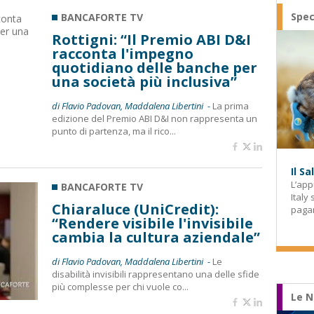
Spec
BANCAFORTE TV
Rottigni: “Il Premio ABI D&I
racconta l'impegno
quotidiano delle banche per
una società più inclusiva”
di Flavio Padovan, Maddalena Libertini -
La prima
edizione del Premio ABI D&I non rappresenta un
punto di partenza, ma il rico...
Il S
L’app
BANCAFORTE TV
Italy
Chiaraluce (UniCredit):
paga
“Rendere visibile l'invisibile
cambia la cultura aziendale”
di Flavio Padovan, Maddalena Libertini -
Le
disabilità invisibili rappresentano una delle sfide
più complesse per chi vuole co...
Le N