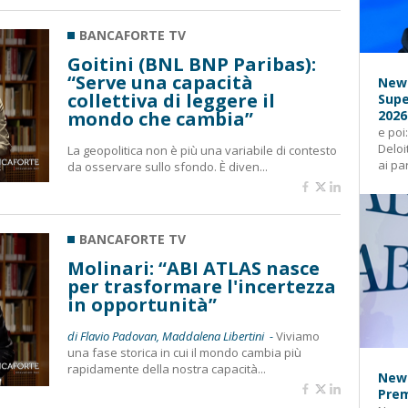
BANCAFORTE TV
Goitini (BNL BNP Paribas):
“Serve una capacità
News
collettiva di leggere il
Supe
mondo che cambia”
2026
e poi
Deloi
La geopolitica non è più una variabile di contesto
ai pa
da osservare sullo sfondo. È diven...
BANCAFORTE TV
Molinari: “ABI ATLAS nasce
per trasformare l'incertezza
in opportunità”
di Flavio Padovan, Maddalena Libertini -
Viviamo
una fase storica in cui il mondo cambia più
rapidamente della nostra capacità...
News
Prem