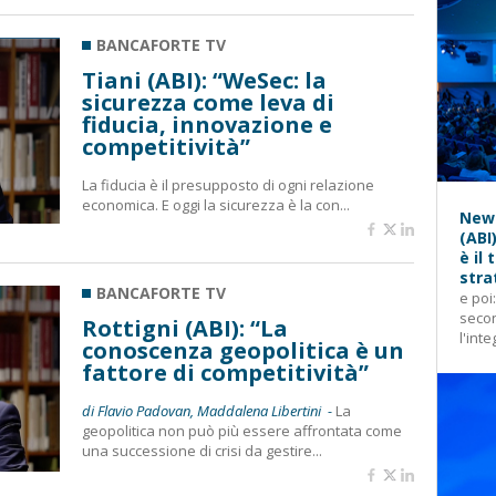
BANCAFORTE TV
Tiani (ABI): “WeSec: la
sicurezza come leva di
fiducia, innovazione e
competitività”
La fiducia è il presupposto di ogni relazione
economica. E oggi la sicurezza è la con...
News
(ABI
è il
stra
BANCAFORTE TV
e poi
secon
Rottigni (ABI): “La
l'inte
conoscenza geopolitica è un
fattore di competitività”
di Flavio Padovan, Maddalena Libertini -
La
geopolitica non può più essere affrontata come
una successione di crisi da gestire...