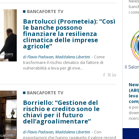
Newsl
banch
BANCAFORTE TV
i com
Bartolucci (Prometeia): “Così
le banche possono
finanziare la resilienza
climatica delle imprese
agricole”
di Flavio Padovan, Maddalena Libertini -
Come
trasformare il rischio climatico da fattore di
vulnerabilità a leva per gli inve...
News
(ABI
BANCAFORTE TV
leva
Borriello: “Gestione del
comp
e poi
rischio e credito sono le
downl
chiavi per il futuro
ricer
dell’agroalimentare”
di Flavio Padovan, Maddalena Libertini -
Con
esportazioni che hanno raggiunto il valore record