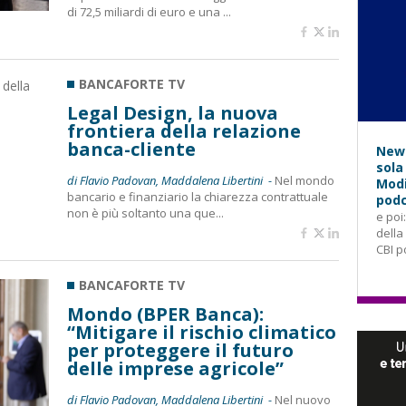
di 72,5 miliardi di euro e una ...
BANCAFORTE TV
Legal Design, la nuova
frontiera della relazione
banca-cliente
News
sola
di Flavio Padovan, Maddalena Libertini -
Nel mondo
Modi
bancario e finanziario la chiarezza contrattuale
podc
non è più soltanto una que...
e poi
della
CBI p
BANCAFORTE TV
Mondo (BPER Banca):
“Mitigare il rischio climatico
per proteggere il futuro
delle imprese agricole”
di Flavio Padovan, Maddalena Libertini -
Nel nuovo