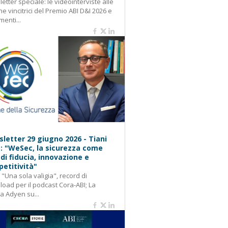
etter speciale: le videointerviste alle
e vincitrici del Premio ABI D&I 2026 e
menti...
letter 29 giugno 2026 - Tiani
): "WeSec, la sicurezza come
 di fiducia, innovazione e
etitività"
: "Una sola valigia", record di
oad per il podcast Cora-ABI; La
ca Adyen su...