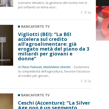
scenario climatico, la gestione del rischio non è
più soltanto un tema assi...
BANCAFORTE TV
Vigliotti (BEI): “La BEI
accelera sul credito
all’agroalimentare: già
erogato metà del piano da 3
miliardi per giovani e
donne”
di Flavio Padovan, Maddalena Libertini -
Sostenere
la competitività dell’agricoltura, favorire l’accesso
al credito per giovan...
BANCAFORTE TV
Ceschi (Accenture): “La Silver
Age non è un segmento