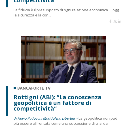
competitività”
La fiducia è il presupposto di ogni relazione economica. E oggi
la sicurezza è la con...
BANCAFORTE TV
Rottigni (ABI): “La conoscenza
geopolitica è un fattore di
competitività”
di Flavio Padovan, Maddalena Libertini -
La geopolitica non può
più essere affrontata come una successione di crisi da