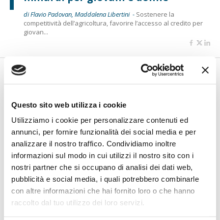
di Flavio Padovan, Maddalena Libertini -
Sostenere la
competitività dell’agricoltura, favorire l’accesso al credito per
giovan...
Questo sito web utilizza i cookie
Utilizziamo i cookie per personalizzare contenuti ed
annunci, per fornire funzionalità dei social media e per
analizzare il nostro traffico. Condividiamo inoltre
informazioni sul modo in cui utilizzi il nostro sito con i
BANCAFORTE TV
nostri partner che si occupano di analisi dei dati web,
Ceschi (Accenture): “La Silver Age
pubblicità e social media, i quali potrebbero combinarle
non è un segmento unico: servono
con altre informazioni che hai fornito loro o che hanno
servizi su misura”
raccolto dal tuo utilizzo dei loro servizi.
L'Italia invecchia, ma gli over 60 sono sempre meno
riconducibili a un'unica categori...