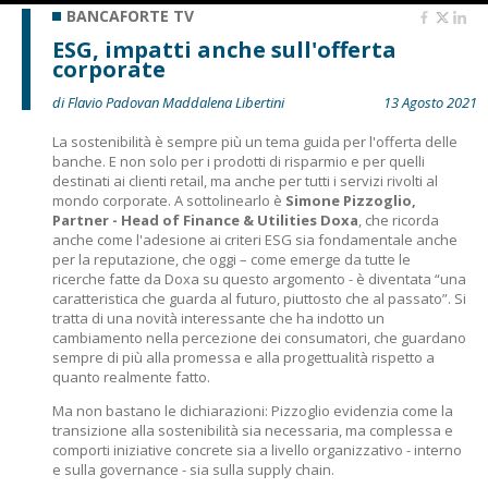
BANCAFORTE TV
ESG, impatti anche sull'offerta
corporate
di Flavio Padovan Maddalena Libertini
13 Agosto 2021
La sostenibilità è sempre più un tema guida per l'offerta delle
banche. E non solo per i prodotti di risparmio e per quelli
destinati ai clienti retail, ma anche per tutti i servizi rivolti al
mondo corporate. A sottolinearlo è
Simone Pizzoglio,
Partner - Head of Finance & Utilities Doxa
, che ricorda
anche come l'adesione ai criteri ESG sia fondamentale anche
per la reputazione, che oggi – come emerge da tutte le
ricerche fatte da Doxa su questo argomento - è diventata “una
caratteristica che guarda al futuro, piuttosto che al passato”. Si
tratta di una novità interessante che ha indotto un
cambiamento nella percezione dei consumatori, che guardano
sempre di più alla promessa e alla progettualità rispetto a
quanto realmente fatto.
Ma non bastano le dichiarazioni: Pizzoglio evidenzia come la
transizione alla sostenibilità sia necessaria, ma complessa e
comporti iniziative concrete sia a livello organizzativo - interno
e sulla governance - sia sulla supply chain.