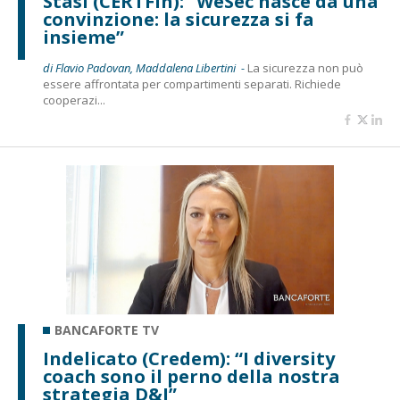
Stasi (CERTFin): “WeSec nasce da una
convinzione: la sicurezza si fa
insieme”
di Flavio Padovan, Maddalena Libertini -
La sicurezza non può
essere affrontata per compartimenti separati. Richiede
cooperazi...
BANCAFORTE TV
Indelicato (Credem): “I diversity
coach sono il perno della nostra
strategia D&I”