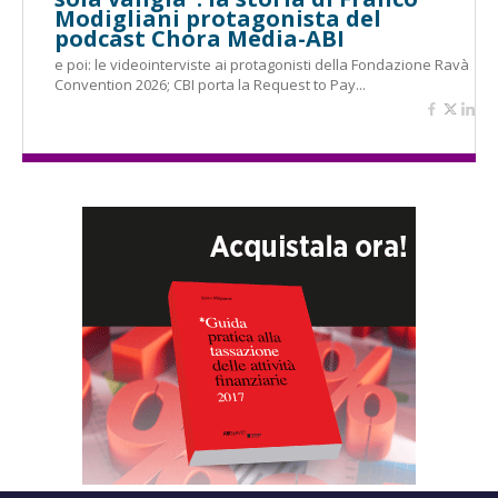
Modigliani protagonista del
podcast Chora Media-ABI
e poi: le videointerviste ai protagonisti della Fondazione Ravà
Convention 2026; CBI porta la Request to Pay...