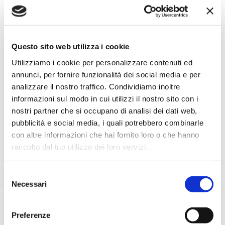
Questo sito web utilizza i cookie
Utilizziamo i cookie per personalizzare contenuti ed
annunci, per fornire funzionalità dei social media e per
BANCAFORTE TV
analizzare il nostro traffico. Condividiamo inoltre
informazioni sul modo in cui utilizzi il nostro sito con i
Fracassi (Multiply Group): "L’AI va
progettata dentro i processi,
nostri partner che si occupano di analisi dei dati web,
insieme ai controlli”
pubblicità e social media, i quali potrebbero combinarle
con altre informazioni che hai fornito loro o che hanno
di Flavio Padovan, Maddalena Libertini -
I proof of concept
raccolto dal tuo utilizzo dei loro servizi.
realizzati con l'AI funzionano. Spesso sorprendono per la
qualità ...
Selezione
Necessari
del
consenso
Preferenze