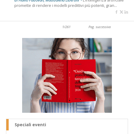
di Flavio Padovan, Maddalena Libertini -
L’intelligenza artificiale
promette di rendere i modelli predittivi più potenti, gran...
1/261
Pag. successiva
Speciali eventi