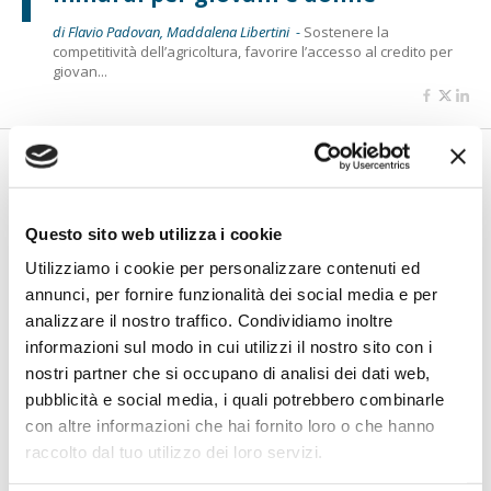
di Flavio Padovan, Maddalena Libertini -
Sostenere la
competitività dell’agricoltura, favorire l’accesso al credito per
giovan...
Questo sito web utilizza i cookie
Utilizziamo i cookie per personalizzare contenuti ed
annunci, per fornire funzionalità dei social media e per
analizzare il nostro traffico. Condividiamo inoltre
informazioni sul modo in cui utilizzi il nostro sito con i
BANCAFORTE TV
nostri partner che si occupano di analisi dei dati web,
Ceschi (Accenture): “La Silver Age
pubblicità e social media, i quali potrebbero combinarle
non è un segmento unico: servono
con altre informazioni che hai fornito loro o che hanno
servizi su misura”
raccolto dal tuo utilizzo dei loro servizi.
L'Italia invecchia, ma gli over 60 sono sempre meno
riconducibili a un'unica categori...