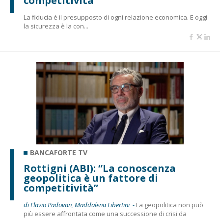
competitività”
La fiducia è il presupposto di ogni relazione economica. E oggi
la sicurezza è la con...
BANCAFORTE TV
Rottigni (ABI): “La conoscenza
geopolitica è un fattore di
competitività”
di Flavio Padovan, Maddalena Libertini -
La geopolitica non può
più essere affrontata come una successione di crisi da