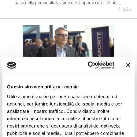
base della personalizzazione del rapporto con il cliente....
#ILCLIENTE 2019
Questo sito web utilizza i cookie
illimity, al via a giugno la nuova
banca online "open banking by
Utilizziamo i cookie per personalizzare contenuti ed
design"
annunci, per fornire funzionalità dei social media e per
analizzare il nostro traffico. Condividiamo inoltre
di Flavio Padovan e Maddalena Libertini -
Nasce già predisposta
informazioni sul modo in cui utilizzi il nostro sito con i
all'open banking la nuova banca digitale che illimity lancerà a...
nostri partner che si occupano di analisi dei dati web,
pubblicità e social media, i quali potrebbero combinarle