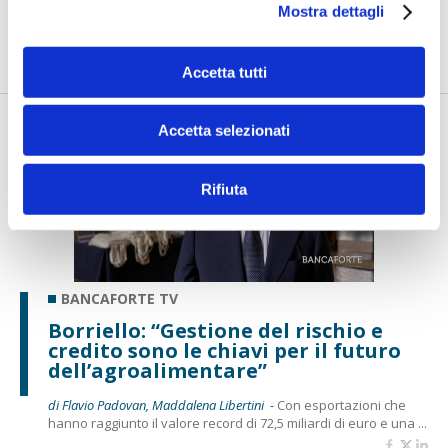
Mostra dettagli
di Flavio Padovan, Maddalena Libertini -
Come trasformare il
rischio climatico da fattore di vulnerabilità a leva per gli inve...
Accetta tutti
Accetta selezionati
Rifiuta
BANCAFORTE TV
Borriello: “Gestione del rischio e
credito sono le chiavi per il futuro
dell’agroalimentare”
di Flavio Padovan, Maddalena Libertini -
Con esportazioni che
hanno raggiunto il valore record di 72,5 miliardi di euro e una ...