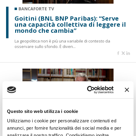
BANCAFORTE TV
Goitini (BNL BNP Paribas): “Serve
una capacità collettiva di leggere il
mondo che cambia”
La geopolitica non è più una variabile di contesto da
osservare sullo sfondo. È diven...
Questo sito web utilizza i cookie
Utilizziamo i cookie per personalizzare contenuti ed
BANCAFORTE TV
annunci, per fornire funzionalità dei social media e per
Molinari: “ABI ATLAS nasce per
analizzare il nostro traffico. Condividiamo inoltre