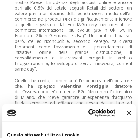
nostro Paese. L'incidenza degli acquisti online è ancora
pari allo 0,5% del totale acquisti Retail del settore, un
valore pari a un decimo della penetrazione media dell'e-
commerce nei prodotti (4%) e significativamente inferiore
a quello registrato dal Food&Grocery nei mercati e-
commerce internazionali più evoluti (8% in Uk, 6% in
Francia e 2% in Germania e Usa)". Un cambio di passo,
però, c'è ed riconducibile, secondo Perego, "a diversi
fenomeni, come l'avviamento e il potenziamento di
iniziative online della grande distribuzione, il
consolidamento di interessanti progetti in ambito
Enogastronomia, lo sviluppo di servizi innovativi, come il
same day".
Quello che conta, comunque è l'esperienza dell'operatore
che, ha spiegato
Valentina Pontiggia
, direttore
dell'Osservatorio eCommerce B2c Netcomm Politecnico
di Milano, che "deve garantire un'esperienza d'acquisto
fluida, semplice ed efficace che riesca da un lato ad
attrarre nuovi web shopper e dall'altro fidelizzare quelli
nuovi, in un comparto caratterizzato da offerta molto
ampia, elevata complessità di prodotto (deperibilità,
fragilità), alta difficoltà delle operations e della logistica e
laboriosità del processo di acquisto (elevato numero di
Questo sito web utilizza i cookie
pezzi per ordine, domanda ricorsiva".