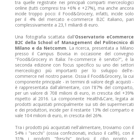
tra quelle registrate nei principali comparti merceologici
online (tutti compresi tra +6% e +27%), ma anche ancora
incide troppo poco: il Food&Grocery, infatti, incide solo
per il 4% del mercato e-commerce B2C italiano, pari
complessivamente a 23,1 miliardi di euro.
Una fotografia scattata dall'
Osservatorio eCommerce
B2C
della School of Management del Politecnico di
Milano e da Netcomm
. La ricerca, presentata a Milano
presso il Campus Bovisa in occasione del convegno
"Food&Grocery in Italia: l'e-commerce è servito?", è la
seconda edizione con focus specifico su uno dei settori
merceologici più importanti per lo sviluppo dell'e-
commerce nel nostro paese. Ossia il Food&Grocery, la cui
componente principale - in termini di valore degli acquisti -
è rappresentata dall'alimentare, con l'87% del comparto,
per un valore di 708 milioni di euro, in crescita del +39%
rispetto al 2016. La componente Health&Care, legata ai
prodotti acquistati principalmente sui siti dei supermercati
e dei produttori, incide per il restante 13% del comparto e
vale 104 milioni di euro, in crescita del 26%.
Tra i prodotti più acquistati nell'alimentare, troviamo con il
54% i "secchi" (ossia confezionati, incluso il caffè), con il
31% i prodotti "freschi" (inclusi il cibo pronto e