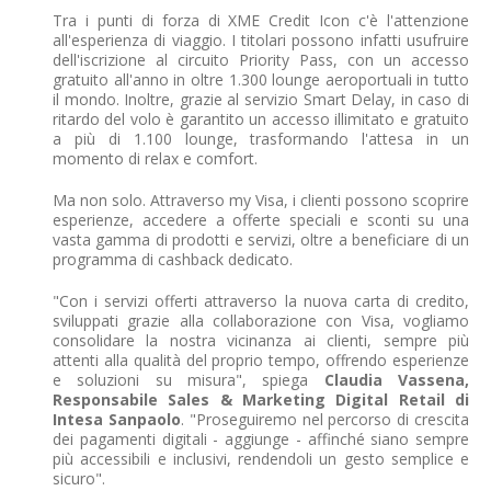
Tra i punti di forza di XME Credit Icon c'è l'attenzione
all'esperienza di viaggio. I titolari possono infatti usufruire
dell'iscrizione al circuito Priority Pass, con un accesso
gratuito all'anno in oltre 1.300 lounge aeroportuali in tutto
il mondo. Inoltre, grazie al servizio Smart Delay, in caso di
ritardo del volo è garantito un accesso illimitato e gratuito
a più di 1.100 lounge, trasformando l'attesa in un
momento di relax e comfort.
Ma non solo. Attraverso my Visa, i clienti possono scoprire
esperienze, accedere a offerte speciali e sconti su una
vasta gamma di prodotti e servizi, oltre a beneficiare di un
programma di cashback dedicato.
"Con i servizi offerti attraverso la nuova carta di credito,
sviluppati grazie alla collaborazione con Visa, vogliamo
consolidare la nostra vicinanza ai clienti, sempre più
attenti alla qualità del proprio tempo, offrendo esperienze
e soluzioni su misura", spiega
Claudia Vassena,
Responsabile Sales & Marketing Digital Retail di
Intesa Sanpaolo
. "Proseguiremo nel percorso di crescita
dei pagamenti digitali - aggiunge - affinché siano sempre
più accessibili e inclusivi, rendendoli un gesto semplice e
sicuro".