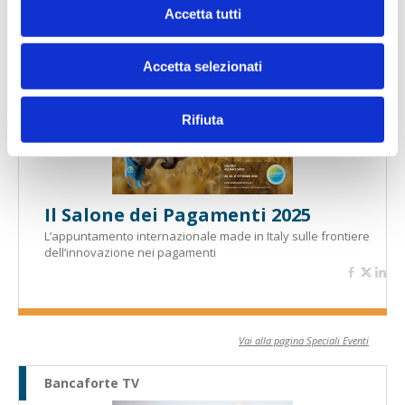
Banche per l'inclusione
Accetta tutti
Accetta selezionati
Speciali eventi
Rifiuta
Il Salone dei Pagamenti 2025
L’appuntamento internazionale made in Italy sulle frontiere
dell’innovazione nei pagamenti
Vai alla pagina Speciali Eventi
Bancaforte TV