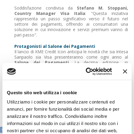
Soddisfazione condivisa da
Stefano M. Stoppani,
Country Manager Visa Italia
: "Questa iniziativa
rappresenta un passo significativo verso il futuro nel
settore dei pagamenti, offrendo ai consumatori una
soluzione in cui innovazione e servizi premium vanno di
pari passo".
Protagonisti al Salone dei Pagamenti
Il lancio di XME Credit Icon anticipa le novità che sia Intesa
Sanpaolo sia Visa presenteranno come ogni anno al
Salone dei Pagamenti
. La decima edizione, in
programma d
al 29 al 31 ottobre all'Allianza MiCo di
Milano
, sarà l'occasione per continuare a vedere come
l'innovazione tecnologica e i servizi digitali stanno
arricchendo l'esperienza quotidiana dei consumatori,
rendendo i pagamenti più sicuri, efficienti e sempre più
Questo sito web utilizza i cookie
vicini alle esigenze di lifestyle.
Utilizziamo i cookie per personalizzare contenuti ed
Qui per l'iscrizione gratuita
annunci, per fornire funzionalità dei social media e per
analizzare il nostro traffico. Condividiamo inoltre
informazioni sul modo in cui utilizzi il nostro sito con i
VAI ALLA SEZIONE IN PRIMO PIANO
nostri partner che si occupano di analisi dei dati web,