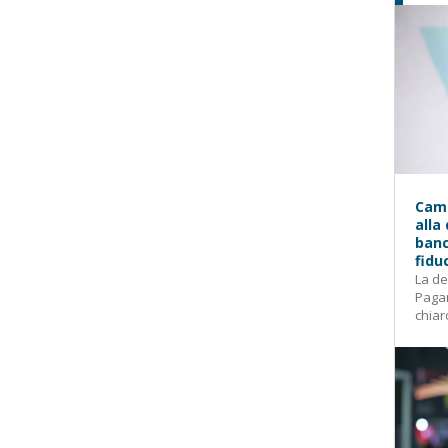
Camp
alla
banc
fidu
La de
Pagam
chiar