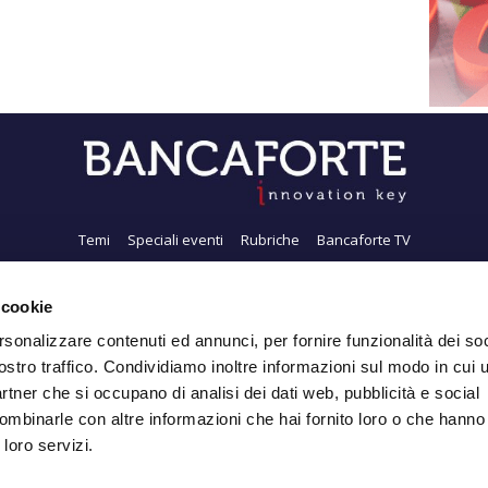
Temi
Speciali eventi
Rubriche
Bancaforte TV
i siamo
Newsletter
FeedRSS
Pubblicità
Privacy
Contatti
Accessibil
 cookie
rsonalizzare contenuti ed annunci, per fornire funzionalità dei soc
ostro traffico. Condividiamo inoltre informazioni sul modo in cui ut
Iscriviti alla Newsletter
partner che si occupano di analisi dei dati web, pubblicità e social
ombinarle con altre informazioni che hai fornito loro o che hanno
 loro servizi.