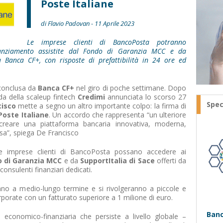
Poste Italiane
di Flavio Padovan - 11 Aprile 2023
Le imprese clienti di BancoPosta potranno
inanziamento assistite dal Fondo di Garanzia MCC e da
a Banca CF+, con risposte di prefattibilità in 24 ore ed
conclusa da
Banca CF+
nel giro di poche settimane. Dopo
nda della scaleup fintech
Credimi
annunciata lo scorso 27
Spec
cisco
mette a segno un altro importante colpo: la firma di
Poste Italiane
. Un accordo che rappresenta “un ulteriore
reare una piattaforma bancaria innovativa, moderna,
esa”, spiega De Francisco
e imprese clienti di BancoPosta possano accedere ai
 di Garanzia MCC
e da
SupportItalia di Sace
offerti da
onsulenti finanziari dedicati.
nno a medio-lungo termine e si rivolgeranno a piccole e
porate con un fatturato superiore a 1 milione di euro.
Banc
ra economico-finanziaria che persiste a livello globale –