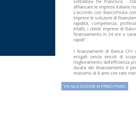
sottolinea De Francisco - l’o
affiancare le imprese italiane r
L’accordo con BancoPosta consent
imprese le soluzioni di finanziam
rapidità, competenza, profess
infatti, i clienti imprese di Ban
finanziamento in 24 ore e sara
rapidi”.
I finanziamenti di Banca CF+ 
erogati senza vincoli di scopo
miglioramento dell’efficienza pr
durata del finanziamento è per
massimo di 8 anni con rate mensi
VAI ALLA SEZIONE IN PRIMO PIANO