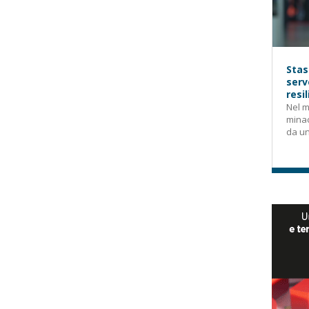
Stas
serv
resi
Nel m
mina
da un