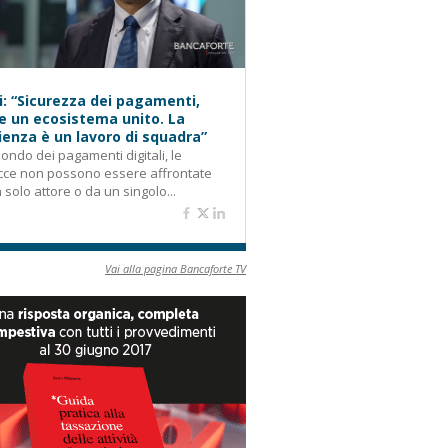
i: “Sicurezza dei pagamenti,
e un ecosistema unito. La
lienza è un lavoro di squadra”
ondo dei pagamenti digitali, le
cce non possono essere affrontate
 solo attore o da un singolo...
Vai alla pagina Bancaforte TV