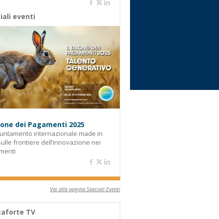
iali eventi
alone dei Pagamenti 2025
untamento internazionale made in
 sulle frontiere dell’innovazione nei
menti
Vai alla pagina Speciali Eventi
aforte TV