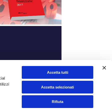
ità
Accetta tutti
ial
ilizzi
Accetta selezionati
Rifiuta