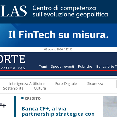
08 Agosto 2026 / 17:12
Temi
Speciali eventi
Rubriche
Bancaforte 
Intelligenza Artificiale
Euro Digitale
Sicurezza
Sostenibilità
Cultura
CREDITO
Banca CF+, al via
partnership strategica con