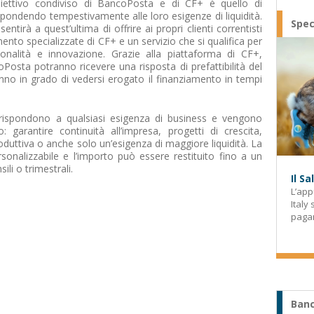
biettivo condiviso di BancoPosta e di CF+ è quello di
ispondendo tempestivamente alle loro esigenze di liquidità.
Spec
irà a quest’ultima di offrire ai propri clienti correntisti
ento specializzate di CF+ e un servizio che si qualifica per
ionalità e innovazione. Grazie alla piattaforma di CF+,
coPosta potranno ricevere una risposta di prefattibilità del
nno in grado di vedersi erogato il finanziamento in tempi
rispondono a qualsiasi esigenza di business e vengono
: garantire continuità all’impresa, progetti di crescita,
oduttiva o anche solo un’esigenza di maggiore liquidità. La
sonalizzabile e l’importo può essere restituito fino a un
li o trimestrali.
Il S
L’app
Italy
paga
Banc