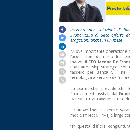
accedere alle soluzioni di f
SupporItalia di Sace offerte d
erogazioni anche in un mese
Nuova importante operazione 
l’acquisizione del ramo di azie
marzo,
il CEO Iacopo De Fran
una partnership strategica con
tassello per Banca CF+ nel c
tecnologica a servizio dell’impr
La partnership prevede che l
finanziamenti assistiti dal
Fondo
Banca CF+ attraverso la rete di c
Le nuove linee di credito sara
medie imprese (PMI) e large cor
“In questa difficile congiuntu