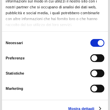
informazioni sul modo in cui utilizzi il nostro sito con i
D&I in Finance 2026
nostri partner che si occupano di analisi dei dati web,
L’evento annuale promosso da ABI sulla valorizzazione
delle...
pubblicità e social media, i quali potrebbero combinarle
con altre informazioni che hai fornito loro o che hanno
Geopolitica: tra fattori di rischio
raccolto dal tuo utilizzo dei loro servizi.
e opportunità
Supervision, Risks & Profitability
Selezione
2026
Necessari
del
L’evento annuale promosso da ABI, in collaborazione con
DIPO,...
consenso
Un Paese che (non) invecchia
Preferenze
Demografia, crescita e inclusione: le banche alla prova
longevity
Statistiche
Fondazione Mario Ravà
Convention 2026
Nuovo credito per un comparto agroalimentare moderno,
Marketing
socialmente e...
Supervision, Risks & Profitability
2026
L’evento annuale promosso da ABI, in collaborazione con
Mostra dettagli