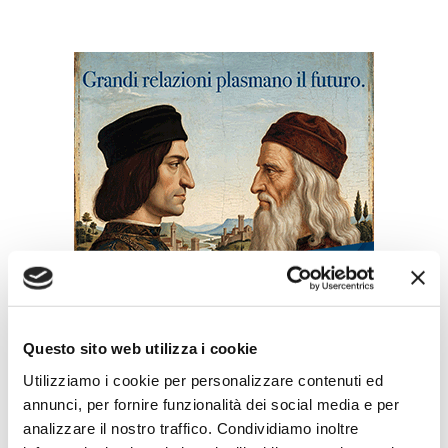
ULTIMI SPECIALI EVENTI
Questo sito web utilizza i cookie
Utilizziamo i cookie per personalizzare contenuti ed
WeSec - Il Salone della Sicurezza
annunci, per fornire funzionalità dei social media e per
Il nuovo appuntamento promosso dall’ABI su sicurezza,
geopolitica,...
analizzare il nostro traffico. Condividiamo inoltre