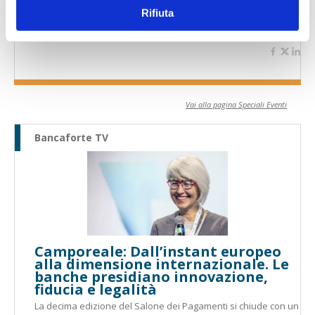
Il Salone dei Pagamenti 2025
Rifiuta
L’appuntamento internazionale made in Italy sulle frontiere
dell’innovazione nei pagamenti
Vai alla pagina Speciali Eventi
Bancaforte TV
Camporeale: Dall’instant europeo
alla dimensione internazionale. Le
banche presidiano innovazione,
fiducia e legalità
La decima edizione del Salone dei Pagamenti si chiude con un