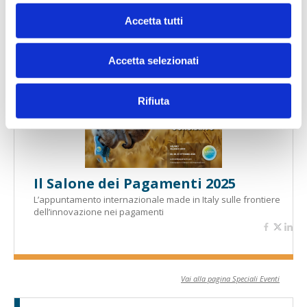
Accetta tutti
Banche per l'inclusione
Accetta selezionati
Speciali eventi
Rifiuta
Il Salone dei Pagamenti 2025
L’appuntamento internazionale made in Italy sulle frontiere
dell’innovazione nei pagamenti
Vai alla pagina Speciali Eventi