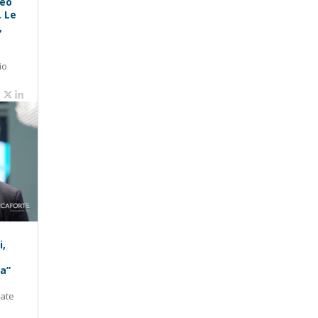
peo
. Le
,
io
i,
ra”
tate