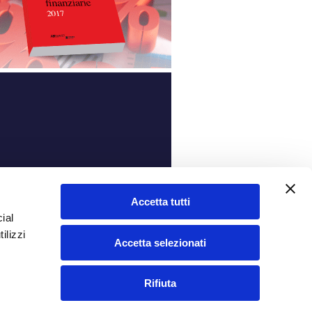
ità
Accetta tutti
ial
ilizzi
Accetta selezionati
Rifiuta