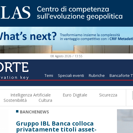
08 Agosto 2026 / 13:55
Temi
Speciali eventi
Rubriche
Bancaforte 
Intelligenza Artificiale
Euro Digitale
Sicurezza
Sostenibilità
Cultura
BANCHENEWS
Gruppo IBL Banca colloca
privatamente titoli asset-