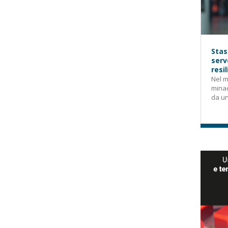
Stas
serv
resi
Nel m
mina
da un