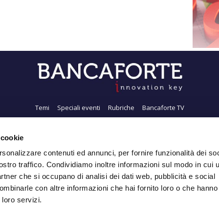
Temi
Speciali eventi
Rubriche
Bancaforte TV
i siamo
Newsletter
FeedRSS
Pubblicità
Privacy
Contatti
Accessibil
 cookie
rsonalizzare contenuti ed annunci, per fornire funzionalità dei soc
ostro traffico. Condividiamo inoltre informazioni sul modo in cui ut
Iscriviti alla Newsletter
partner che si occupano di analisi dei dati web, pubblicità e social
ombinarle con altre informazioni che hai fornito loro o che hanno
 loro servizi.