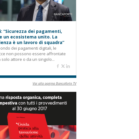
i: “Sicurezza dei pagamenti,
e un ecosistema unito. La
lienza è un lavoro di squadra”
ondo dei pagamenti digitali, le
cce non possono essere affrontate
 solo attore o da un singolo...
Vai alla pagina Bancaforte TV