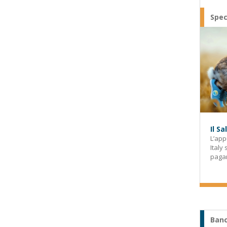
Spec
Il S
L’app
Italy
paga
Banc