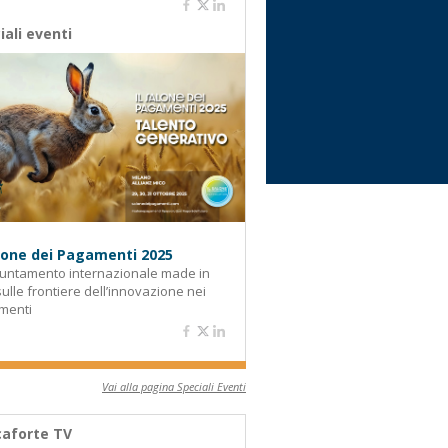
iali eventi
alone dei Pagamenti 2025
untamento internazionale made in
 sulle frontiere dell’innovazione nei
menti
Vai alla pagina Speciali Eventi
aforte TV