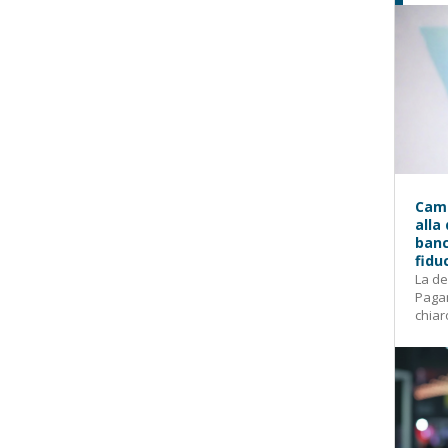
Camp
alla
banc
fidu
La de
Pagam
chiar