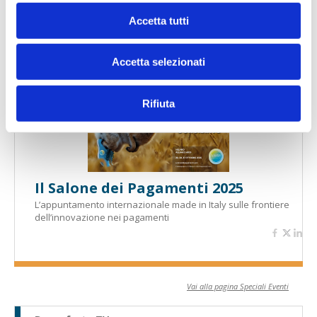
Accetta tutti
Banche per l'inclusione
Accetta selezionati
Speciali eventi
Rifiuta
Il Salone dei Pagamenti 2025
L’appuntamento internazionale made in Italy sulle frontiere
dell’innovazione nei pagamenti
Vai alla pagina Speciali Eventi