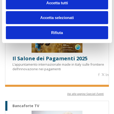
Banche per l'inclusione
Accetta tutti
Speciali eventi
Accetta selezionati
Rifiuta
Il Salone dei Pagamenti 2025
L’appuntamento internazionale made in Italy sulle frontiere
dell’innovazione nei pagamenti
Vai alla pagina Speciali Eventi
Bancaforte TV