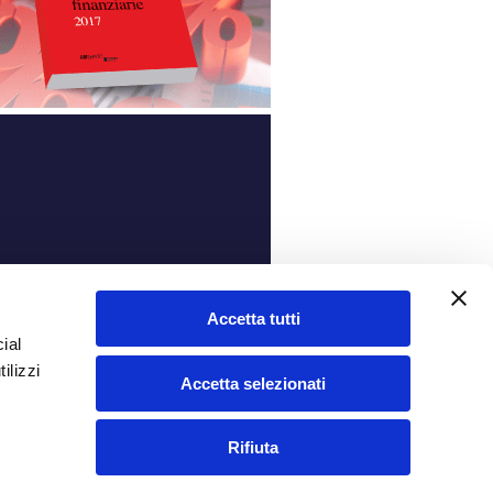
ità
Accetta tutti
ial
ilizzi
Accetta selezionati
Rifiuta