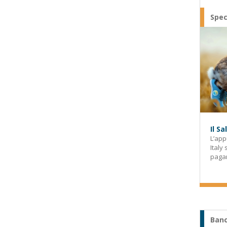
Spec
Il S
L’app
Italy
paga
Banc