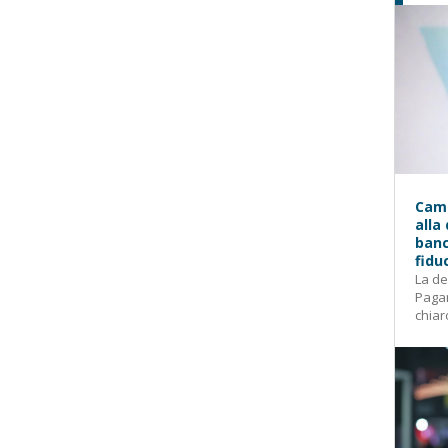
Camp
alla
banc
fidu
La de
Pagam
chiar