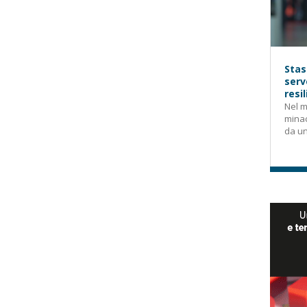
Stas
serv
resi
Nel m
mina
da un