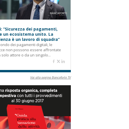
i: “Sicurezza dei pagamenti,
e un ecosistema unito. La
lienza è un lavoro di squadra”
ondo dei pagamenti digitali, le
cce non possono essere affrontate
 solo attore o da un singolo...
Vai alla pagina Bancaforte TV