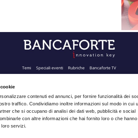
Temi
Speciali eventi
Rubriche
Bancaforte TV
i siamo
Newsletter
FeedRSS
Pubblicità
Privacy
Contatti
Accessibil
 cookie
rsonalizzare contenuti ed annunci, per fornire funzionalità dei soc
ostro traffico. Condividiamo inoltre informazioni sul modo in cui ut
Iscriviti alla Newsletter
partner che si occupano di analisi dei dati web, pubblicità e social
ombinarle con altre informazioni che hai fornito loro o che hanno
 loro servizi.