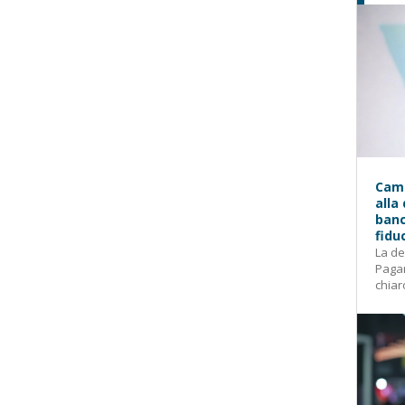
Camp
alla
banc
fidu
La de
Pagam
chiar