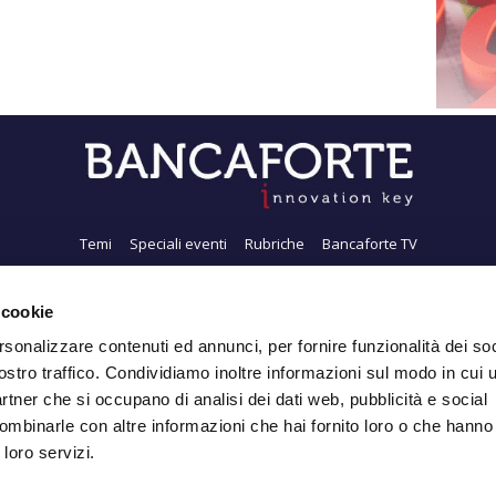
Temi
Speciali eventi
Rubriche
Bancaforte TV
i siamo
Newsletter
FeedRSS
Pubblicità
Privacy
Contatti
Accessibil
 cookie
rsonalizzare contenuti ed annunci, per fornire funzionalità dei soc
ostro traffico. Condividiamo inoltre informazioni sul modo in cui ut
Iscriviti alla Newsletter
partner che si occupano di analisi dei dati web, pubblicità e social
ombinarle con altre informazioni che hai fornito loro o che hanno
 loro servizi.