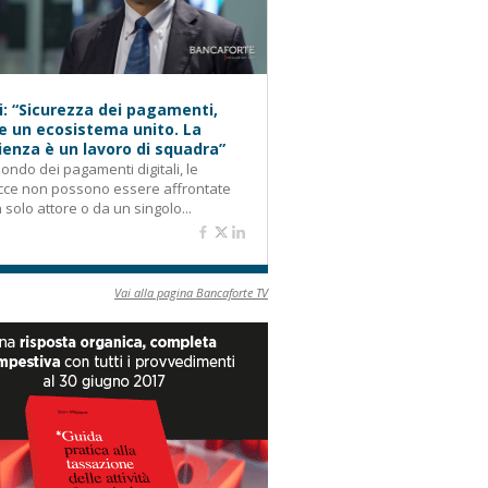
i: “Sicurezza dei pagamenti,
e un ecosistema unito. La
lienza è un lavoro di squadra”
ondo dei pagamenti digitali, le
cce non possono essere affrontate
 solo attore o da un singolo...
Vai alla pagina Bancaforte TV