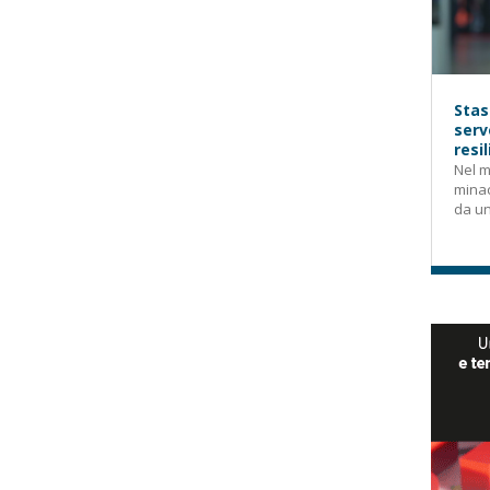
Stas
serv
resi
Nel m
mina
da un