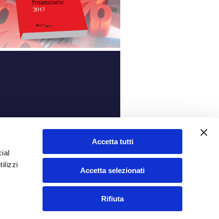
ità
Accetta tutti
ial
ilizzi
Accetta selezionati
Rifiuta