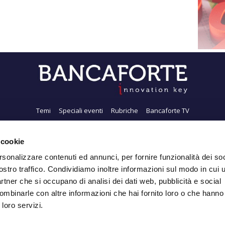
Temi
Speciali eventi
Rubriche
Bancaforte TV
i siamo
Newsletter
FeedRSS
Pubblicità
Privacy
Contatti
Accessibil
 cookie
rsonalizzare contenuti ed annunci, per fornire funzionalità dei soc
ostro traffico. Condividiamo inoltre informazioni sul modo in cui ut
Iscriviti alla Newsletter
partner che si occupano di analisi dei dati web, pubblicità e social
ombinarle con altre informazioni che hai fornito loro o che hanno
 loro servizi.