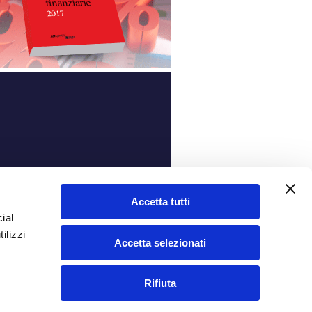
ità
Accetta tutti
ial
ilizzi
Accetta selezionati
Rifiuta