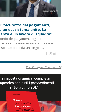
i: “Sicurezza dei pagamenti,
e un ecosistema unito. La
lienza è un lavoro di squadra”
ondo dei pagamenti digitali, le
cce non possono essere affrontate
 solo attore o da un singolo...
Vai alla pagina Bancaforte TV