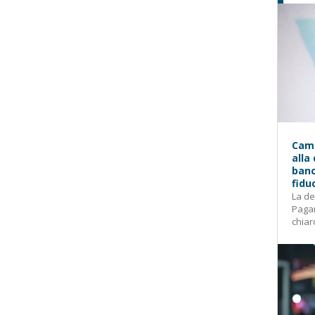
Camp
alla
banc
fidu
La de
Pagam
chiar