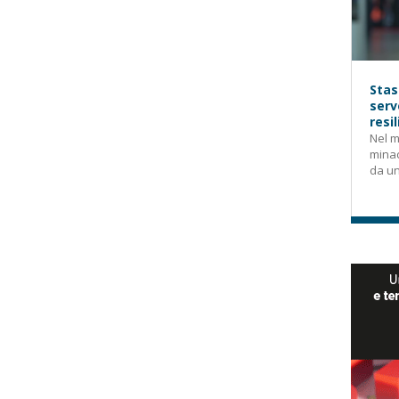
Stas
serv
resi
Nel m
mina
da un