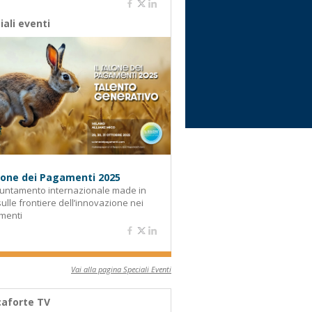
iali eventi
alone dei Pagamenti 2025
untamento internazionale made in
 sulle frontiere dell’innovazione nei
menti
Vai alla pagina Speciali Eventi
aforte TV