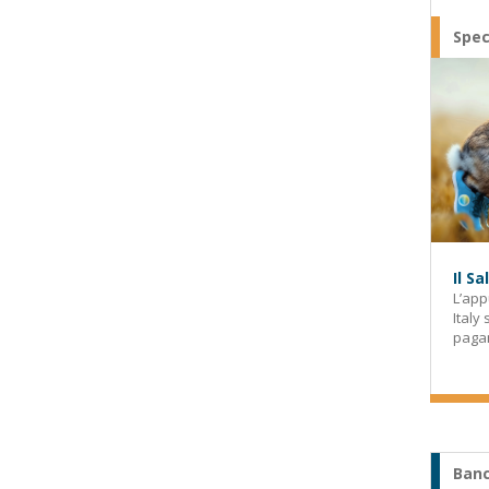
Spec
Il S
L’app
Italy
paga
Banc