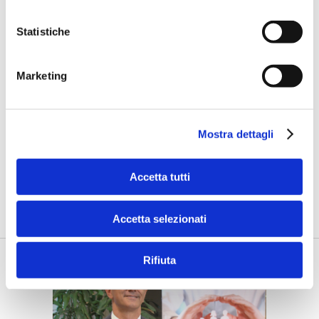
Statistiche
Marketing
BANCASSICURAZIONE 2019
Mostra dettagli
Assicurazioni pronte a un cambio di
passo
Accetta tutti
di Flavio Padovan e Maddalena Libertini -
Martina Bignami, Capo
del Servizio Normativa e Politiche di Vigilanza di Ivass, sotto...
Accetta selezionati
Rifiuta