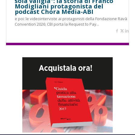
sola valigia": la storia di Franco
Modigliani protagonista del
podcast Chora Media-ABI
e poi: le videointerviste ai protagonisti della Fondazione Ravà
Convention 2026; CBI porta la Request to Pay...