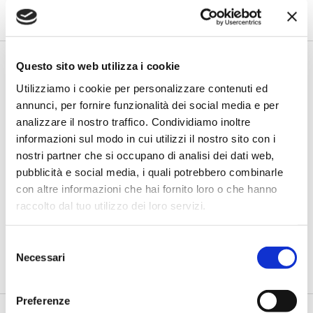
la consultazione sul recepimento della direttiva europea in m...
Questo sito web utilizza i cookie
Utilizziamo i cookie per personalizzare contenuti ed
annunci, per fornire funzionalità dei social media e per
analizzare il nostro traffico. Condividiamo inoltre
informazioni sul modo in cui utilizzi il nostro sito con i
nostri partner che si occupano di analisi dei dati web,
pubblicità e social media, i quali potrebbero combinarle
BANCASSICURAZIONE 2019
con altre informazioni che hai fornito loro o che hanno
Analytics e AI, nuovo valore per la
raccolto dal tuo utilizzo dei loro servizi.
bancassicurazione
Selezione
di Flavio Padovan e Maddalena Libertini -
SAS, in partnership con
l'insurtech Yolo, sta lavorando per mettere a disposizione de...
Necessari
del
consenso
Preferenze