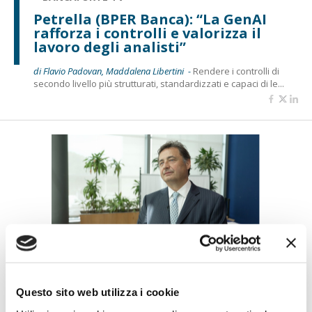
Petrella (BPER Banca): “La GenAI
rafforza i controlli e valorizza il
lavoro degli analisti”
di Flavio Padovan, Maddalena Libertini -
Rendere i controlli di
secondo livello più strutturati, standardizzati e capaci di le...
BANCAFORTE TV
Fracassi (Multiply Group): "L’AI va
Questo sito web utilizza i cookie
progettata dentro i processi,