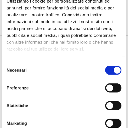
insieme ai controlli”
Utilizziamo i cookie per personalizzare contenuti ed
annunci, per fornire funzionalità dei social media e per
di Flavio Padovan, Maddalena Libertini -
I proof of concept
analizzare il nostro traffico. Condividiamo inoltre
realizzati con l'AI funzionano. Spesso sorprendono per la
qualità ...
informazioni sul modo in cui utilizzi il nostro sito con i
nostri partner che si occupano di analisi dei dati web,
pubblicità e social media, i quali potrebbero combinarle
con altre informazioni che hai fornito loro o che hanno
raccolto dal tuo utilizzo dei loro servizi.
Selezione
Necessari
del
consenso
Preferenze
BANCAFORTE TV
Mancinelli (Gruppo BCC Iccrea): “Alle
Statistiche
imprese agricole servono finanza e
capacità di leggere i nuovi rischi”
Marketing
di Flavio Padovan, Maddalena Libertini -
l credito all’agricoltura si