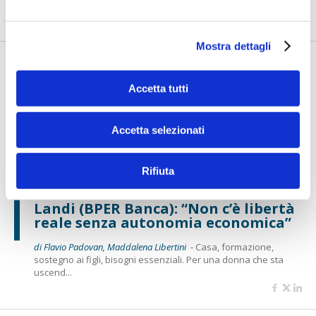
misura oggi con esigenze che vanno oltre il finanziament...
Mostra dettagli
Accetta tutti
Accetta selezionati
Rifiuta
BANCAFORTE TV
Landi (BPER Banca): “Non c’è libertà
reale senza autonomia economica”
di Flavio Padovan, Maddalena Libertini -
Casa, formazione,
sostegno ai figli, bisogni essenziali. Per una donna che sta
uscend...