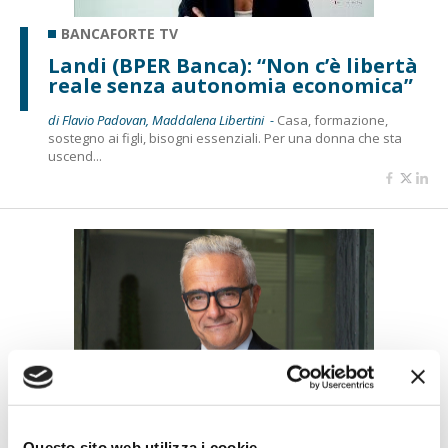
BANCAFORTE TV
Landi (BPER Banca): “Non c’è libertà
reale senza autonomia economica”
di Flavio Padovan, Maddalena Libertini -
Casa, formazione,
sostegno ai figli, bisogni essenziali. Per una donna che sta
uscend...
BANCAFORTE TV
Giuppa (BCC Roma): “Da senzatetto
Questo sito web utilizza i cookie