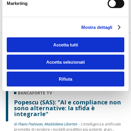
Marketing
di Flavio Padovan, Maddalena Libertini -
La Loss Data Collection
non può più essere considerata soltanto un archivio degli
eve...
Mostra dettagli
Accetta tutti
Accetta selezionati
Rifiuta
BANCAFORTE TV
Popescu (SAS): "AI e compliance non
sono alternative: la sfida è
integrarle"
di Flavio Padovan, Maddalena Libertini -
L’intelligenza artificiale
promette di rendere i modelli predittivi più potenti, gran...