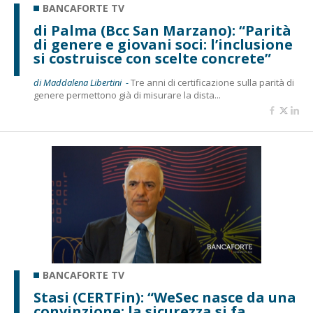
BANCAFORTE TV
di Palma (Bcc San Marzano): “Parità
di genere e giovani soci: l’inclusione
si costruisce con scelte concrete”
di Maddalena Libertini -
Tre anni di certificazione sulla parità di
genere permettono già di misurare la dista...
BANCAFORTE TV
Stasi (CERTFin): “WeSec nasce da una
convinzione: la sicurezza si fa