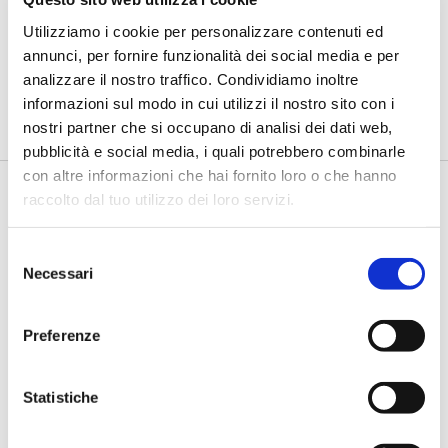
a giardinieri urbani, così l’inclusione
Utilizziamo i cookie per personalizzare contenuti ed
diventa lavoro”
annunci, per fornire funzionalità dei social media e per
di Flavio Padovan, Maddalena Libertini -
Restituire una
analizzare il nostro traffico. Condividiamo inoltre
possibilità di lavoro a persone senza dimora e, nello stesso
informazioni sul modo in cui utilizzi il nostro sito con i
tempo, c...
nostri partner che si occupano di analisi dei dati web,
pubblicità e social media, i quali potrebbero combinarle
con altre informazioni che hai fornito loro o che hanno
raccolto dal tuo utilizzo dei loro servizi.
Selezione
Necessari
del
consenso
Preferenze
BANCAFORTE TV
Violato (Augeos): “La Loss Data
Statistiche
Collection deve diventare uno
strumento di governance”