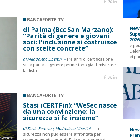
BANCAFORTE TV
di Palma (Bcc San Marzano):
News
Supe
“Parità di genere e giovani
2026
soci: l’inclusione si costruisce
e poi
con scelte concrete”
Deloi
ai pa
di Maddalena Libertini -
Tre anni di certificazione
sulla parità di genere permettono già di misurare
la dista...
BANCAFORTE TV
Stasi (CERTFin): “WeSec nasce
da una convinzione: la
sicurezza si fa insieme”
di Flavio Padovan, Maddalena Libertini -
La
News
sicurezza non può essere affrontata per
Prem
compartimenti separati. Richiede cooperazi...