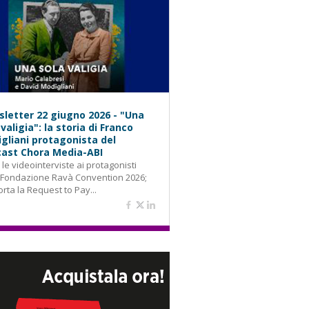
letter 22 giugno 2026 - "Una
 valigia": la storia di Franco
gliani protagonista del
ast Chora Media-ABI
: le videointerviste ai protagonisti
 Fondazione Ravà Convention 2026;
orta la Request to Pay...