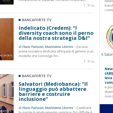
Newsl
banch
i com
BANCAFORTE TV
Indelicato (Credem): “I
diversity coach sono il perno
della nostra strategia D&I”
di Flavio Padovan, Maddalena Libertini -
Da una
prima iniziativa dedicata all’equità di genere a un
modello che coinvolge l’in...
News
(ABI
BANCAFORTE TV
leva
comp
Salvatori (Mediobanca): “Il
e poi
linguaggio può abbattere
downl
barriere e costruire
ricer
inclusione”
di Flavio Padovan, Maddalena Libertini -
Cambiare
le parole è relativamente semplice. Più difficile è