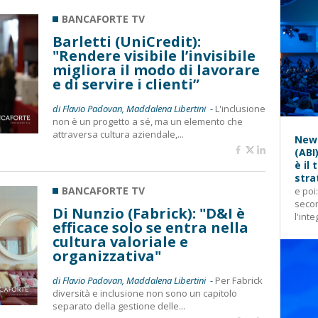
BANCAFORTE TV
Barletti (UniCredit):
"Rendere visibile l’invisibile
migliora il modo di lavorare
e di servire i clienti”
di Flavio Padovan, Maddalena Libertini -
L'inclusione
non è un progetto a sé, ma un elemento che
attraversa cultura aziendale,...
News
(ABI
è il
stra
BANCAFORTE TV
e poi
secon
Di Nunzio (Fabrick): "D&I è
l'inte
efficace solo se entra nella
cultura valoriale e
organizzativa"
di Flavio Padovan, Maddalena Libertini -
Per Fabrick
diversità e inclusione non sono un capitolo
separato della gestione delle...