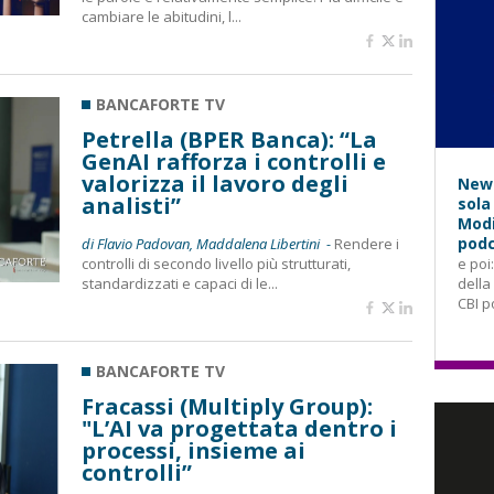
cambiare le abitudini, l...
BANCAFORTE TV
Petrella (BPER Banca): “La
GenAI rafforza i controlli e
valorizza il lavoro degli
News
analisti”
sola
Modi
podc
di Flavio Padovan, Maddalena Libertini -
Rendere i
controlli di secondo livello più strutturati,
e poi
standardizzati e capaci di le...
della
CBI p
BANCAFORTE TV
Fracassi (Multiply Group):
"L’AI va progettata dentro i
processi, insieme ai
controlli”