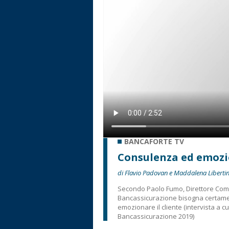
BANCAFORTE TV
Consulenza ed emozi
di Flavio Padovan e Maddalena Libertin
Secondo Paolo Fumo, Direttore Comme
Bancassicurazione bisogna certame
emozionare il cliente (intervista a 
Bancassicurazione 2019)