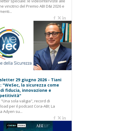
etter speciale: le videointerviste alle
e vincitrici del Premio ABI D&I 2026 e
menti...
letter 29 giugno 2026 - Tiani
): "WeSec, la sicurezza come
 di fiducia, innovazione e
etitività"
: "Una sola valigia", record di
oad per il podcast Cora-ABI; La
ca Adyen su...