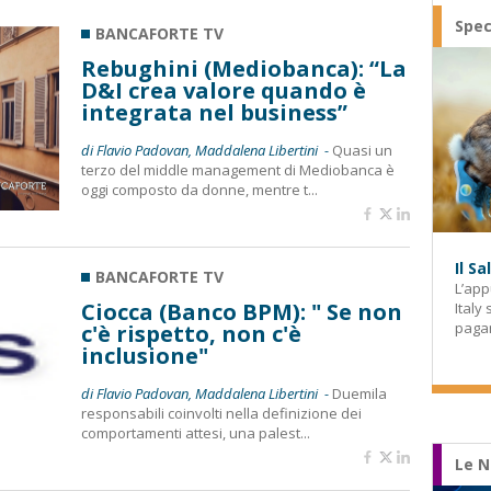
Spec
BANCAFORTE TV
Rebughini (Mediobanca): “La
D&I crea valore quando è
integrata nel business”
di Flavio Padovan, Maddalena Libertini -
Quasi un
terzo del middle management di Mediobanca è
oggi composto da donne, mentre t...
Il S
BANCAFORTE TV
L’app
Ciocca (Banco BPM): " Se non
Italy
paga
c'è rispetto, non c'è
inclusione"
di Flavio Padovan, Maddalena Libertini -
Duemila
responsabili coinvolti nella definizione dei
comportamenti attesi, una palest...
Le N