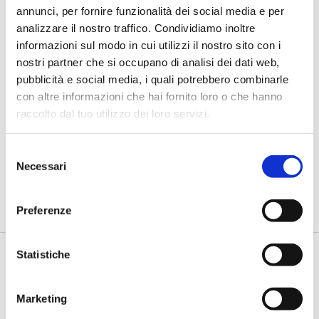
annunci, per fornire funzionalità dei social media e per
analizzare il nostro traffico. Condividiamo inoltre
informazioni sul modo in cui utilizzi il nostro sito con i
nostri partner che si occupano di analisi dei dati web,
pubblicità e social media, i quali potrebbero combinarle
con altre informazioni che hai fornito loro o che hanno
IL SALONE DEI PAGAMENTI 2018
raccolto dal tuo utilizzo dei loro servizi.
Rebranding: cambiare per rimanere
efficaci
Selezione
Necessari
del
di Flavio Padovan e Maddalena Libertini -
Il brand, veicolo ed
espressione dell'identità e dei valori dell'azienda, deve
consenso
essere...
Preferenze
Statistiche
Marketing