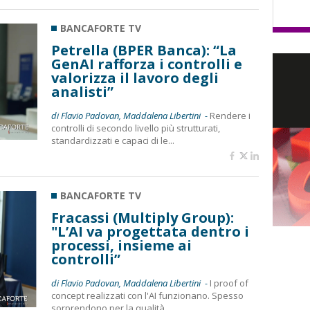
BANCAFORTE TV
Petrella (BPER Banca): “La
GenAI rafforza i controlli e
valorizza il lavoro degli
analisti”
di Flavio Padovan, Maddalena Libertini -
Rendere i
controlli di secondo livello più strutturati,
standardizzati e capaci di le...
BANCAFORTE TV
Fracassi (Multiply Group):
"L’AI va progettata dentro i
processi, insieme ai
controlli”
di Flavio Padovan, Maddalena Libertini -
I proof of
concept realizzati con l'AI funzionano. Spesso
sorprendono per la qualità ...