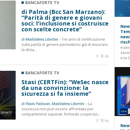
BANCAFORTE TV
di Palma (Bcc San Marzano):
“Parità di genere e giovani
soci: l’inclusione si costruisce
News
con scelte concrete”
Temp
news
di Maddalena Libertini -
Tre anni di certificazione
risc
sulla parità di genere permettono già di misurare
e poi
la dista...
secon
e la 
BANCAFORTE TV
Stasi (CERTFin): “WeSec nasce
da una convinzione: la
sicurezza si fa insieme”
di Flavio Padovan, Maddalena Libertini -
La
sicurezza non può essere affrontata per
compartimenti separati. Richiede cooperazi...
News