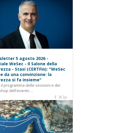
letter 5 agosto 2026 -
iale WeSec - Il Salone della
rezza - Stasi (CERTFin): "WeSec
e da una convinzione: la
rezza si fa insieme"
: il programma delle sessioni e dei
hop dell'evento ...