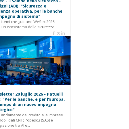
c - Il Salone della Sicurezza -
igni (ABI): "Sicurezza e
lienza operativa, per le banche
mpegno di sistema"
: i temi che guidano WeSec 2026
 un ecosistema della sicurezza ...
letter 20 luglio 2026 - Patuelli
): "Per le banche, e per l'Europa,
 tempo di un nuovo impegno
tegico"
: andamento del credito alle imprese
do i dati CRIF; Popescu (SAS) e
grazione tra AI e...