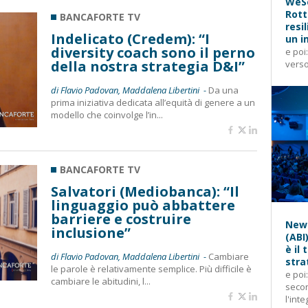
WeSe
Rott
BANCAFORTE TV
resi
Indelicato (Credem): “I
un i
diversity coach sono il perno
e poi
della nostra strategia D&I”
verso
di Flavio Padovan, Maddalena Libertini -
Da una
prima iniziativa dedicata all’equità di genere a un
modello che coinvolge l’in...
BANCAFORTE TV
Salvatori (Mediobanca): “Il
linguaggio può abbattere
barriere e costruire
News
inclusione”
(ABI
è il
di Flavio Padovan, Maddalena Libertini -
Cambiare
stra
le parole è relativamente semplice. Più difficile è
e poi
cambiare le abitudini, l...
secon
l'inte