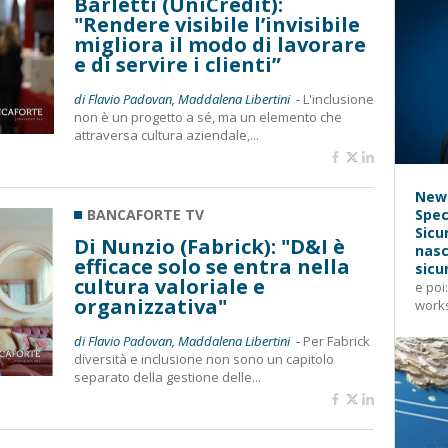
Barletti (UniCredit):
"Rendere visibile l’invisibile
migliora il modo di lavorare
e di servire i clienti”
di Flavio Padovan, Maddalena Libertini -
L'inclusione
non è un progetto a sé, ma un elemento che
attraversa cultura aziendale,...
News
BANCAFORTE TV
Spec
Sicu
Di Nunzio (Fabrick): "D&I è
nasc
efficace solo se entra nella
sicu
cultura valoriale e
e poi
organizzativa"
works
di Flavio Padovan, Maddalena Libertini -
Per Fabrick
diversità e inclusione non sono un capitolo
separato della gestione delle...