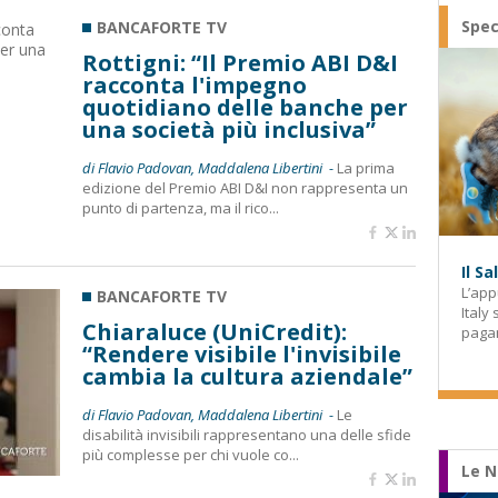
Spec
BANCAFORTE TV
Rottigni: “Il Premio ABI D&I
racconta l'impegno
quotidiano delle banche per
una società più inclusiva”
di Flavio Padovan, Maddalena Libertini -
La prima
edizione del Premio ABI D&I non rappresenta un
punto di partenza, ma il rico...
Il S
L’app
BANCAFORTE TV
Italy
Chiaraluce (UniCredit):
paga
“Rendere visibile l'invisibile
cambia la cultura aziendale”
di Flavio Padovan, Maddalena Libertini -
Le
disabilità invisibili rappresentano una delle sfide
più complesse per chi vuole co...
Le N