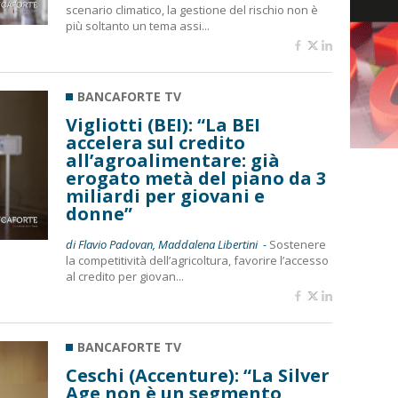
scenario climatico, la gestione del rischio non è
più soltanto un tema assi...
BANCAFORTE TV
Vigliotti (BEI): “La BEI
accelera sul credito
all’agroalimentare: già
erogato metà del piano da 3
miliardi per giovani e
donne”
di Flavio Padovan, Maddalena Libertini -
Sostenere
la competitività dell’agricoltura, favorire l’accesso
al credito per giovan...
BANCAFORTE TV
Ceschi (Accenture): “La Silver
Age non è un segmento