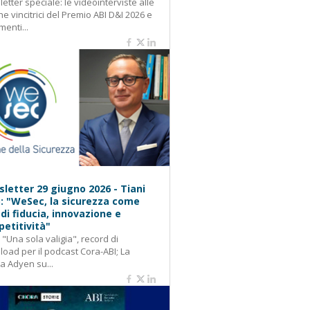
etter speciale: le videointerviste alle
e vincitrici del Premio ABI D&I 2026 e
menti...
letter 29 giugno 2026 - Tiani
): "WeSec, la sicurezza come
 di fiducia, innovazione e
etitività"
: "Una sola valigia", record di
oad per il podcast Cora-ABI; La
ca Adyen su...