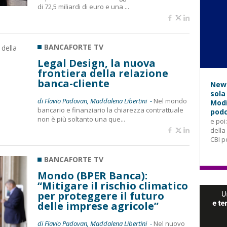
di 72,5 miliardi di euro e una ...
BANCAFORTE TV
Legal Design, la nuova
frontiera della relazione
banca-cliente
News
sola
di Flavio Padovan, Maddalena Libertini -
Nel mondo
Modi
bancario e finanziario la chiarezza contrattuale
podc
non è più soltanto una que...
e poi
della
CBI p
BANCAFORTE TV
Mondo (BPER Banca):
“Mitigare il rischio climatico
per proteggere il futuro
delle imprese agricole”
di Flavio Padovan, Maddalena Libertini -
Nel nuovo