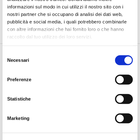
trasformare l'incertezza in
informazioni sul modo in cui utilizzi il nostro sito con i
opportunità”
nostri partner che si occupano di analisi dei dati web,
di Flavio Padovan, Maddalena Libertini -
Viviamo una fase storica
pubblicità e social media, i quali potrebbero combinarle
in cui il mondo cambia più rapidamente della nostra capacità...
con altre informazioni che hai fornito loro o che hanno
raccolto dal tuo utilizzo dei loro servizi.
Selezione
Necessari
del
consenso
Preferenze
Statistiche
BANCAFORTE TV
Bartolucci (Prometeia): “Così le
Marketing
banche possono finanziare la
resilienza climatica delle imprese
agricole”