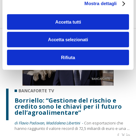
Mostra dettagli
di Flavio Padovan, Maddalena Libertini -
Come trasformare il
rischio climatico da fattore di vulnerabilità a leva per gli inve...
Accetta tutti
Accetta selezionati
Rifiuta
BANCAFORTE TV
Borriello: “Gestione del rischio e
credito sono le chiavi per il futuro
dell’agroalimentare”
di Flavio Padovan, Maddalena Libertini -
Con esportazioni che
hanno raggiunto il valore record di 72,5 miliardi di euro e una ...