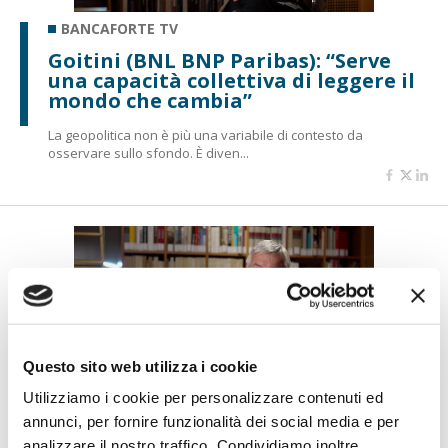
BANCAFORTE TV
Goitini (BNL BNP Paribas): “Serve
una capacità collettiva di leggere il
mondo che cambia”
La geopolitica non è più una variabile di contesto da
osservare sullo sfondo. È diven...
Questo sito web utilizza i cookie
Utilizziamo i cookie per personalizzare contenuti ed
BANCAFORTE TV
annunci, per fornire funzionalità dei social media e per
Molinari: “ABI ATLAS nasce per
analizzare il nostro traffico. Condividiamo inoltre