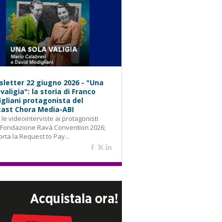
letter 22 giugno 2026 - "Una
 valigia": la storia di Franco
gliani protagonista del
ast Chora Media-ABI
: le videointerviste ai protagonisti
 Fondazione Ravà Convention 2026;
orta la Request to Pay...