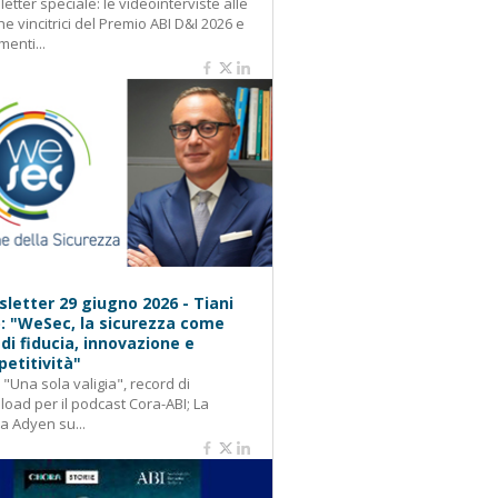
etter speciale: le videointerviste alle
e vincitrici del Premio ABI D&I 2026 e
menti...
letter 29 giugno 2026 - Tiani
): "WeSec, la sicurezza come
 di fiducia, innovazione e
etitività"
: "Una sola valigia", record di
oad per il podcast Cora-ABI; La
ca Adyen su...