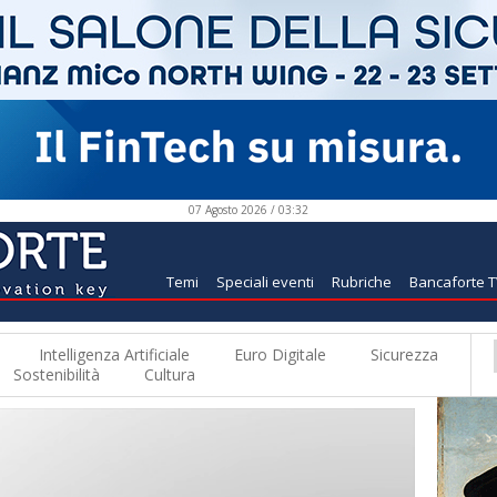
07 Agosto 2026 / 03:32
Temi
Speciali eventi
Rubriche
Bancaforte 
Intelligenza Artificiale
Euro Digitale
Sicurezza
Sostenibilità
Cultura