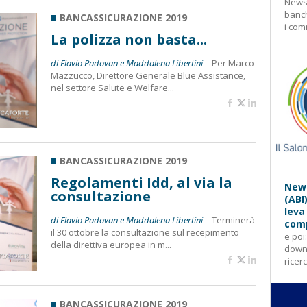
Newsl
banch
BANCASSICURAZIONE 2019
i com
La polizza non basta...
di Flavio Padovan e Maddalena Libertini -
Per Marco
Mazzucco, Direttore Generale Blue Assistance,
nel settore Salute e Welfare...
BANCASSICURAZIONE 2019
Regolamenti Idd, al via la
News
consultazione
(ABI
leva
di Flavio Padovan e Maddalena Libertini -
Terminerà
comp
il 30 ottobre la consultazione sul recepimento
e poi
della direttiva europea in m...
downl
ricer
BANCASSICURAZIONE 2019