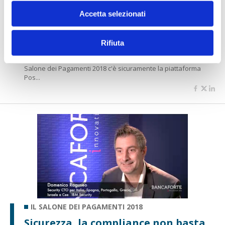
Accetta selezionati
IL SALONE DEI PAGAMENTI 2018
Postepay Connect, pagamenti e
telefonia mai così integrati
Rifiuta
di Flavio Padovan e Maddalena Libertini -
Tra le grandi novità del
Salone dei Pagamenti 2018 c'è sicuramente la piattaforma
Pos...
IL SALONE DEI PAGAMENTI 2018
Sicurezza, la compliance non basta