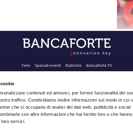
Temi
Speciali eventi
Rubriche
Bancaforte TV
i siamo
Newsletter
FeedRSS
Pubblicità
Privacy
Contatti
Accessibil
 cookie
rsonalizzare contenuti ed annunci, per fornire funzionalità dei soc
ostro traffico. Condividiamo inoltre informazioni sul modo in cui ut
Iscriviti alla Newsletter
partner che si occupano di analisi dei dati web, pubblicità e social
ombinarle con altre informazioni che hai fornito loro o che hanno
 loro servizi.