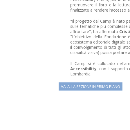
promuovere il libro e la lettura
finalizzate a rendere l’accesso ai
"Il progetto del Camp è nato p
sulle tematiche più complesse c
affrontare", ha affermato
Crist
"L’obiettivo della Fondazione 
ecosistema editoriale digitale s
il coinvolgimento di tutti gli att
disabilità visiva) possa portare a
Il Camp si è collocato nell’a
Accessibility
, con il supporto
Lombardia.
VAI ALLA SEZIONE IN PRIMO PIANO