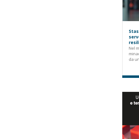
Stas
serv
resi
Nel m
mina
da un