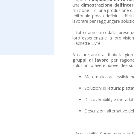
una
dimostrazione dell’inter
fruizione – di una produzione di
editoriale possa definirsi effe
lavorare per raggiungere soluzio
Il tutto arricchito dalla prese
loro esperienza e la loro visi
Hachette Livre.
A calare ancora di più la gior
gruppi di lavoro
per ragiona
soluzioni o avere nuove idee su 
Matematica accessibile nei
Soluzioni di lettura: piat
Discoverability e metadati
Descrizioni alternative de
L’Accessibility Camp, primo in I