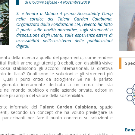
di Giovanni Lefosse - 4 Novembre 2019
Si è tenuto a Milano il primo Accessibility Camp
nella cornice del Talent Garden Calabiana.
Organizzato dalla Fondazione LIA, l’evento ha fatto
il punto sulle novità normative, sugli strumenti a
disposizione degli utenti, sulle esperienze estere di
accessibilità nell’ecosistema delle pubblicazioni
digitali
mento della ricerca a quello del pagamento, come rendere
gitali fruibili anche agli utenti più deboli, con disabilità visive
Spec
 Cosa stabiliscono gli accordi internazionali, la direttiva
to in Italia? Quali sono le soluzioni e gli strumenti più
o? Quali i punti critici da sciogliere? Se ne è parlato
 giornata interamente dedicata a un tema che sta
 nel mondo pubblico e nelle aziende private, editori in
nice più ampia del valore della sostenibilità.
iente informale del
Talent Garden Calabiana
, spazio
enti, secondo un concept che ha voluto privilegiare la
ei partecipanti per fare il punto concreto su soluzioni e
Banc
mativo,
nella prima parte della giornata si è assistito a