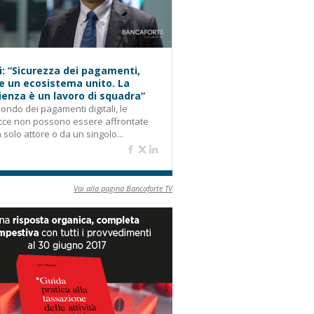
i: “Sicurezza dei pagamenti,
e un ecosistema unito. La
lienza è un lavoro di squadra”
ondo dei pagamenti digitali, le
cce non possono essere affrontate
 solo attore o da un singolo...
Vai alla pagina Bancaforte TV