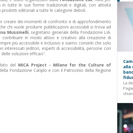
 in tutte le sue forme tradizionali e digitali, con attività
 prodotti editoriali a tutte le categorie deboli.
er creare dei momenti di confronto e di approfondimento
he chi vuole produrre pubblicazioni accessibili si trova ad
ina Mussinelli
, segretario generale della Fondazione LIA.
è contribuire in modo attivo e creativo alla creazione di
empre più accessibile e inclusivo e siamo convinti che solo
ori interessati (editori, esperti di accessibilità, persone con
 delle soluzioni efficaci".
Camp
mbito del
MiCA Project - Milano for the Culture of
alla
 della Fondazione Cariplo e con il Patrocinio della Regione
banc
fidu
La de
Pagam
chiar