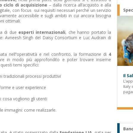
o ciclo di acquisizione
– dalla ricerca all’acquisto e alla
Spec
gitale, con focus sui requisiti necessari perché un servizio
ttivamente accessibile e sugli ambiti in cui ancora bisogna
ni ottimali.
nza di due
esperti internazionali
, che hanno portato la
one: Avneesh Singh del Daisy Consortium e Luc Audrain di
nata nell’’operatività e nel confronto, la formazione di
4
re in modo più approfondito e poter trovare insieme
questi temi specifici:
Il S
 tradizionali processi produttivi
L’app
Italy
taforme e user experience
paga
: cosa vogliono gli utenti
lle immagini: come realizzarle.
Banc
talia, è stato organizzato dalla
Fondazione LIA
, nata per