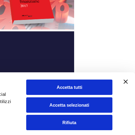
ità
Accetta tutti
ial
ilizzi
Accetta selezionati
Rifiuta