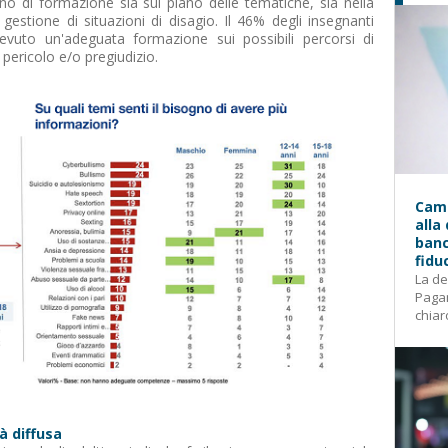
o di formazione sia sul piano delle tematiche, sia nella
estione di situazioni di disagio. Il 46% degli insegnanti
cevuto un'adeguata formazione sui possibili percorsi di
 pericolo e/o pregiudizio.
Camp
alla
banc
fidu
La de
Pagam
chiar
à diffusa