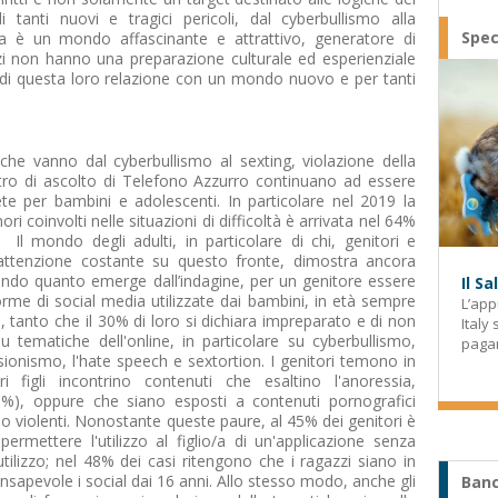
 tanti nuovi e tragici pericoli, dal cyberbullismo alla
Spec
a è un mondo affascinante e attrattivo, generatore di
zzi non hanno una preparazione culturale ed esperienziale
hi di questa loro relazione con un mondo nuovo e per tanti
 che vanno dal cyberbullismo al sexting, violazione della
ntro di ascolto di Telefono Azzurro continuano ad essere
rete per bambini e adolescenti. In particolare nel 2019 la
ori coinvolti nelle situazioni di difficoltà è arrivata nel 64%
 Il mondo degli adulti, in particolare di chi, genitori e
attenzione costante su questo fronte, dimostra ancora
ondo quanto emerge dall’indagine, per un genitore essere
Il S
orme di social media utilizzate dai bambini, in età sempre
L’app
e, tanto che il 30% di loro si dichiara impreparato e di non
Italy
tematiche dell'online, in particolare su cyberbullismo,
paga
lesionismo, l'hate speech e sextortion. I genitori temono in
 figli incontrino contenuti che esaltino l'anoressia,
(21%), oppure che siano esposti a contenuti pornografici
 violenti. Nonostante queste paure, al 45% dei genitori è
ermettere l'utilizzo al figlio/a di un'applicazione senza
l'utilizzo; nel 48% dei casi ritengono che i ragazzi siano in
onsapevole i social dai 16 anni. Allo stesso modo, anche gli
Banc