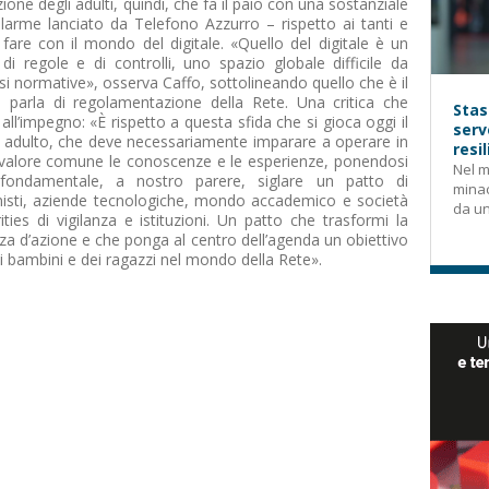
ne degli adulti, quindi, che fa il paio con una sostanziale
’allarme lanciato da Telefono Azzurro – rispetto ai tanti e
fare con il mondo del digitale. «Quello del digitale è un
 regole e di controlli, uno spazio globale difficile da
si normative», osserva Caffo, sottolineando quello che è il
parla di regolamentazione della Rete. Una critica che
Stas
all’impegno: «È rispetto a questa sfida che si gioca oggi il
serv
adulto, che deve necessariamente imparare a operare in
resi
 valore comune le conoscenze e le esperienze, ponendosi
Nel m
 fondamentale, a nostro parere, siglare un patto di
mina
onisti, aziende tecnologiche, mondo accademico e società
da un
rities di vigilanza e istituzioni. Un patto che trasformi la
zza d’azione e che ponga al centro dell’agenda un obiettivo
ei bambini e dei ragazzi nel mondo della Rete».