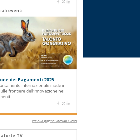
iali eventi
alone dei Pagamenti 2025
untamento internazionale made in
 sulle frontiere dell’innovazione nei
menti
Vai alla pagina Speciali Eventi
aforte TV