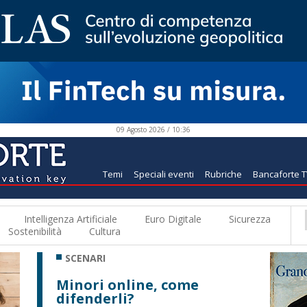
09 Agosto 2026 / 10:36
Temi
Speciali eventi
Rubriche
Bancaforte 
Intelligenza Artificiale
Euro Digitale
Sicurezza
Sostenibilità
Cultura
SCENARI
Minori online, come
difenderli?