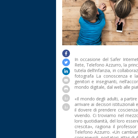
In occasione del Safer Interne
Rete, Telefono Azzurro, la princi
tutela dell’infanzia, in collabor
fotografa La conoscenza e la
genitori e insegnanti, nell’ac
mondo digitale, dal web alle pia
«Il mondo degli adulti, a partire
arrivare ai decisori istituzional
il dovere di prendere coscienza
vivendo. Ci troviamo nel mezzo
loro quotidianità, del loro essere
crescita», ragiona il professor
Telefono Azzurro. «Un cambiame
consapevoli, portatori attivi di 