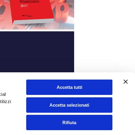
ità
Accetta tutti
ial
ilizzi
Accetta selezionati
Rifiuta