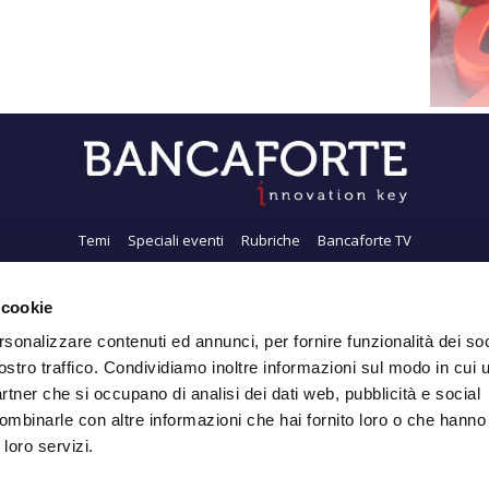
Temi
Speciali eventi
Rubriche
Bancaforte TV
i siamo
Newsletter
FeedRSS
Pubblicità
Privacy
Contatti
Accessibil
 cookie
rsonalizzare contenuti ed annunci, per fornire funzionalità dei soc
ostro traffico. Condividiamo inoltre informazioni sul modo in cui ut
Iscriviti alla Newsletter
partner che si occupano di analisi dei dati web, pubblicità e social
ombinarle con altre informazioni che hai fornito loro o che hanno
 loro servizi.