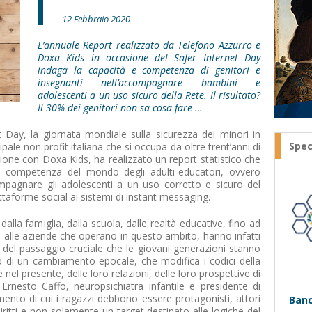
- 12 Febbraio 2020
L’annuale Report realizzato da Telefono Azzurro e
Doxa Kids in occasione del Safer Internet Day
indaga la capacità e competenza di genitori e
insegnanti nell’accompagnare bambini e
adolescenti a un uso sicuro della Rete. Il risultato?
Il 30% dei genitori non sa cosa fare …
t Day, la giornata mondiale sulla sicurezza dei minori in
Spec
pale non profit italiana che si occupa da oltre trent’anni di
azione con Doxa Kids, ha realizzato un report statistico che
 competenza del mondo degli adulti-educatori, ovvero
compagnare gli adolescenti a un uso corretto e sicuro del
ttaforme social ai sistemi di instant messaging.
 dalla famiglia, dalla scuola, dalle realtà educative, fino ad
i e alle aziende che operano in questo ambito, hanno infatti
 del passaggio cruciale che le giovani generazioni stanno
 di un cambiamento epocale, che modifica i codici della
 nel presente, delle loro relazioni, delle loro prospettive di
 Ernesto Caffo, neuropsichiatra infantile e presidente di
nto di cui i ragazzi debbono essere protagonisti, attori
Banc
diritti e non solamente un target destinato alle logiche del