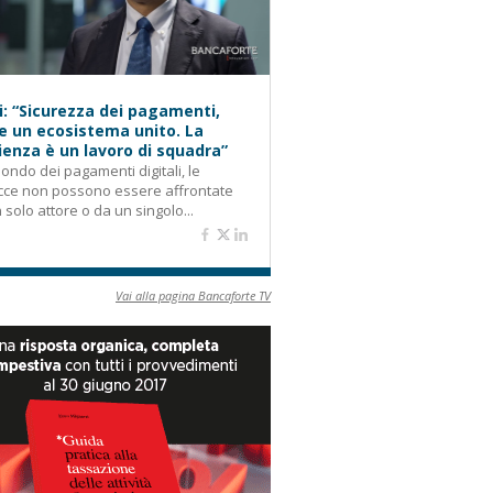
i: “Sicurezza dei pagamenti,
e un ecosistema unito. La
lienza è un lavoro di squadra”
ondo dei pagamenti digitali, le
cce non possono essere affrontate
 solo attore o da un singolo...
Vai alla pagina Bancaforte TV