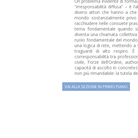
Un problema evidente di formazio
“irresponsabilità diffusa” – è l
diversi attori che hanno a che 
mondo sostanzialmente privo di
racchiudere nelle consuete pras
tema fondamentale quando si 
diventa una chiamata collettiva 
ruolo fondamentale del mondo 
una logica di rete, mettendo a
traguardi di alto respiro. È
corresponsabilità tra professi
civile, Forze dell’Ordine, autho
capacità di ascolto in concrete
non più rimandabile: la tutela d
VAI ALLA SEZIONE IN PRIMO PIANO