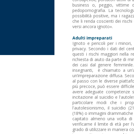
business o, peggio, vittime di
pedopornografia. La tecnologi
possibilità positive, ma i raga
che li renda coscienti dei risc
versi ancora ignoto».
Adulti impreparati
Ignoto e pericoli per i minori,
privacy. Secondo i dati del ce
questi i rischi maggiori nella 
richiesta di aiuto da parte di min
dei casi dal genere femminile.
insegnanti, è chiamato a un’
un’impreparazione diffusa. Sec
al passo con le diverse piattaf
più precoce, può essere difficil
avere adeguate competenze su 
incitazione al suicidio e l'auto
particolare modi che i propri
l'autolesionismo, il suicidio 
(18%) o immagini drammatiche o
capitato almeno una volta di p
verificarne il limite di età per 
grado di utilizzare in maniera c