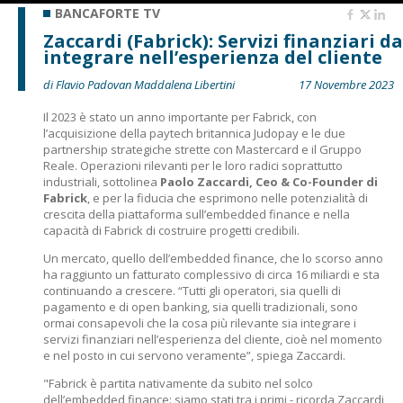
BANCAFORTE TV
Zaccardi (Fabrick): Servizi finanziari da
integrare nell’esperienza del cliente
di Flavio Padovan Maddalena Libertini
17 Novembre 2023
Il 2023 è stato un anno importante per Fabrick, con
l’acquisizione della paytech britannica Judopay e le due
partnership strategiche strette con Mastercard e il Gruppo
Reale. Operazioni rilevanti per le loro radici soprattutto
industriali, sottolinea
Paolo Zaccardi, Ceo & Co-Founder di
Fabrick
, e per la fiducia che esprimono nelle potenzialità di
crescita della piattaforma sull’embedded finance e nella
capacità di Fabrick di costruire progetti credibili.
Un mercato, quello dell’embedded finance, che lo scorso anno
ha raggiunto un fatturato complessivo di circa 16 miliardi e sta
continuando a crescere. “Tutti gli operatori, sia quelli di
pagamento e di open banking, sia quelli tradizionali, sono
ormai consapevoli che la cosa più rilevante sia integrare i
servizi finanziari nell’esperienza del cliente, cioè nel momento
e nel posto in cui servono veramente”, spiega Zaccardi.
"Fabrick è partita nativamente da subito nel solco
dell’embedded finance: siamo stati tra i primi - ricorda Zaccardi