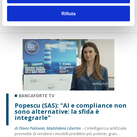
di Flavio Padovan, Maddalena Libertini -
La Loss Data Collection
non può più essere considerata soltanto un archivio degli
Rifiuta
eve...
BANCAFORTE TV
Popescu (SAS): "AI e compliance non
sono alternative: la sfida è
integrarle"
di Flavio Padovan, Maddalena Libertini -
L’intelligenza artificiale
promette di rendere i modelli predittivi più potenti, gran...