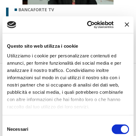
BANCAFORTE TV
Petrella (BPER Banca): “La GenAI
rafforza i controlli e valorizza il
lavoro degli analisti”
di Flavio Padovan, Maddalena Libertini -
Rendere i controlli di
Questo sito web utilizza i cookie
secondo livello più strutturati, standardizzati e capaci di le...
Utilizziamo i cookie per personalizzare contenuti ed
annunci, per fornire funzionalità dei social media e per
analizzare il nostro traffico. Condividiamo inoltre
informazioni sul modo in cui utilizzi il nostro sito con i
nostri partner che si occupano di analisi dei dati web,
pubblicità e social media, i quali potrebbero combinarle
con altre informazioni che hai fornito loro o che hanno
raccolto dal tuo utilizzo dei loro servizi.
Selezione
BANCAFORTE TV
Necessari
del
Fracassi (Multiply Group): "L’AI va