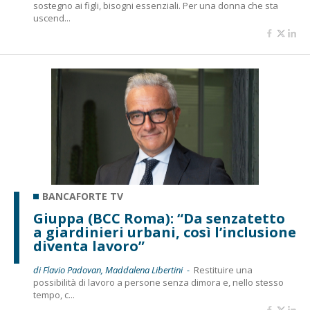
sostegno ai figli, bisogni essenziali. Per una donna che sta
uscend...
BANCAFORTE TV
Giuppa (BCC Roma): “Da senzatetto
a giardinieri urbani, così l’inclusione
diventa lavoro”
di Flavio Padovan, Maddalena Libertini -
Restituire una
possibilità di lavoro a persone senza dimora e, nello stesso
tempo, c...