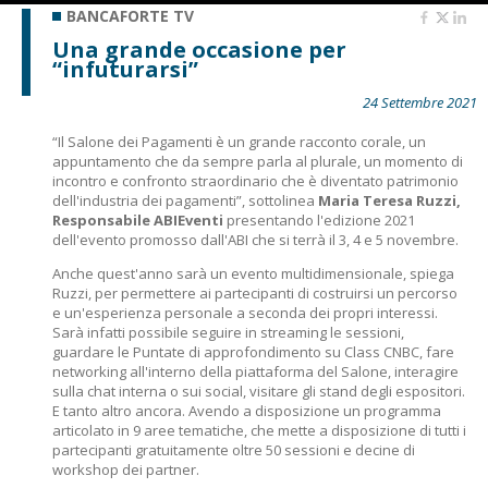
BANCAFORTE TV
Una grande occasione per
“infuturarsi”
24 Settembre 2021
“
Il Salone dei Pagamenti
è un grande racconto corale, un
appuntamento che da sempre parla al plurale, un momento di
incontro e confronto straordinario che è diventato patrimonio
dell'industria dei pagamenti”, sottolinea
Maria Teresa Ruzzi,
Responsabile ABIEventi
presentando l'edizione 2021
dell'evento promosso dall'ABI che si terrà il 3, 4 e 5 novembre.
Anche quest'anno sarà un evento multidimensionale, spiega
Ruzzi, per permettere ai partecipanti di costruirsi un percorso
e un'esperienza personale a seconda dei propri interessi.
Sarà infatti possibile seguire in streaming le sessioni,
guardare le Puntate di approfondimento su Class CNBC, fare
networking all'interno della piattaforma del Salone, interagire
sulla chat interna o sui social, visitare gli stand degli espositori.
E tanto altro ancora. Avendo a disposizione un programma
articolato in 9 aree tematiche, che mette a disposizione di tutti i
partecipanti gratuitamente oltre 50 sessioni e decine di
workshop dei partner.