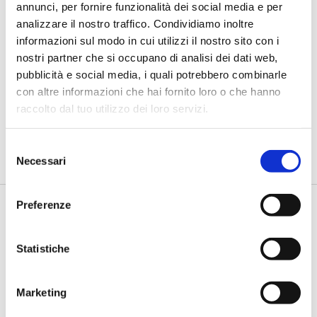
annunci, per fornire funzionalità dei social media e per
analizzare il nostro traffico. Condividiamo inoltre
informazioni sul modo in cui utilizzi il nostro sito con i
nostri partner che si occupano di analisi dei dati web,
BANCAFORTE TV
pubblicità e social media, i quali potrebbero combinarle
Petrella (BPER Banca): “La GenAI
con altre informazioni che hai fornito loro o che hanno
rafforza i controlli e valorizza il
lavoro degli analisti”
raccolto dal tuo utilizzo dei loro servizi.
di Flavio Padovan, Maddalena Libertini -
Rendere i controlli di
Selezione
secondo livello più strutturati, standardizzati e capaci di le...
Necessari
del
consenso
Preferenze
Statistiche
Marketing