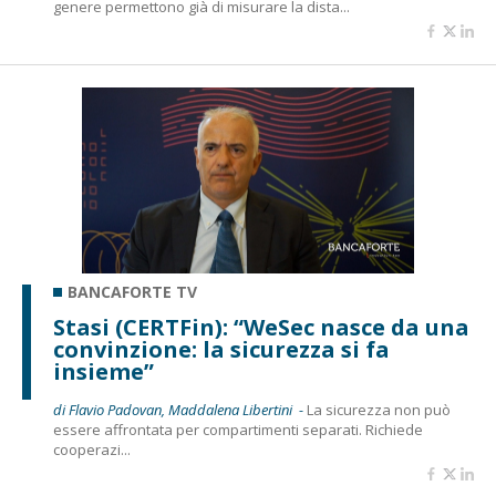
genere permettono già di misurare la dista...
BANCAFORTE TV
Stasi (CERTFin): “WeSec nasce da una
convinzione: la sicurezza si fa
insieme”
di Flavio Padovan, Maddalena Libertini -
La sicurezza non può
essere affrontata per compartimenti separati. Richiede
cooperazi...