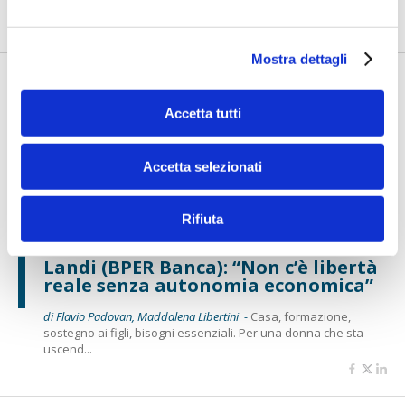
misura oggi con esigenze che vanno oltre il finanziament...
Mostra dettagli
Accetta tutti
Accetta selezionati
Rifiuta
BANCAFORTE TV
Landi (BPER Banca): “Non c’è libertà
reale senza autonomia economica”
di Flavio Padovan, Maddalena Libertini -
Casa, formazione,
sostegno ai figli, bisogni essenziali. Per una donna che sta
uscend...