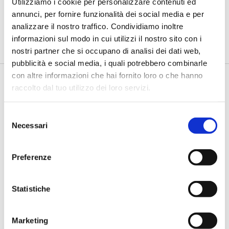
insieme ai controlli”
Utilizziamo i cookie per personalizzare contenuti ed
annunci, per fornire funzionalità dei social media e per
di Flavio Padovan, Maddalena Libertini -
I proof of concept
analizzare il nostro traffico. Condividiamo inoltre
realizzati con l'AI funzionano. Spesso sorprendono per la
qualità ...
informazioni sul modo in cui utilizzi il nostro sito con i
nostri partner che si occupano di analisi dei dati web,
pubblicità e social media, i quali potrebbero combinarle
con altre informazioni che hai fornito loro o che hanno
raccolto dal tuo utilizzo dei loro servizi.
Selezione
Necessari
del
consenso
Preferenze
BANCAFORTE TV
Mancinelli (Gruppo BCC Iccrea): “Alle
Statistiche
imprese agricole servono finanza e
capacità di leggere i nuovi rischi”
Marketing
di Flavio Padovan, Maddalena Libertini -
l credito all’agricoltura si