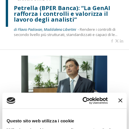
Petrella (BPER Banca): “La GenAI
rafforza i controlli e valorizza il
lavoro degli analisti”
di Flavio Padovan, Maddalena Libertini -
Rendere i controlli di
secondo livello più strutturati, standardizzati e capaci di le...
BANCAFORTE TV
Fracassi (Multiply Group): "L’AI va
Questo sito web utilizza i cookie
progettata dentro i processi,